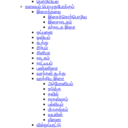
மொழியியல்
கலையும் பொழுதுபோக்கும்
இசைக்கலை
இசைச்சொற்பொழிவு
இசைநாடகம்
கர்நாடக இசை
ஒப்பனை
ஓவியம்
கூத்து
சிற்பம்
சினிமா
நாடகம்
நாட்டியம்
பண்ணிசை
வசந்தன் கூத்து
வாத்திய இசை
ஆர்மோனியம்
உடுக்கு
தவில்
நாதஸ்வரம்
பல்லியம்
மிருதங்கம்
வயலின்
வீணை
வில்லுப்பாட்டு