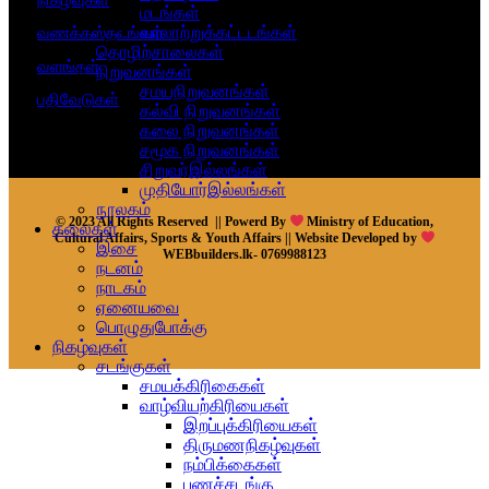
மடங்கள்
வரலாற்றுக்கட்டடங்கள்
வணக்கஸ்தலங்கள்
தொழிற்சாலைகள்
வளங்கள்
நிறுவனங்கள்
சமயநிறுவனங்கள்
பதிவேடுகள்
கல்வி நிறுவனங்கள்
கலை நிறுவனங்கள்
சமூக நிறுவனங்கள்
சிறுவர்இல்லங்கள்
முதியோர்இல்லங்கள்
நூலகம்
© 2023 All Rights Reserved || Powerd By
Ministry of Education,
கலைகள்
Cultural Affairs, Sports & Youth Affairs || Website Developed by
இசை
WEBbuilders.lk- 0769988123
நடனம்
நாடகம்
ஏனையவை
பொழுதுபோக்கு
நிகழ்வுகள்
சடங்குகள்
சமயக்கிரிகைகள்
வாழ்வியற்கிரியைகள்
இறப்புக்கிரியைகள்
திருமணநிகழ்வுகள்
நம்பிக்கைகள்
பணச்சடங்கு