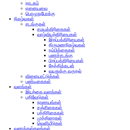
நாடகம்
ஏனையவை
பொழுதுபோக்கு
நிகழ்வுகள்
சடங்குகள்
சமயக்கிரிகைகள்
வாழ்வியற்கிரியைகள்
இறப்புக்கிரியைகள்
திருமணநிகழ்வுகள்
நம்பிக்கைகள்
பணச்சடங்கு
பிறப்புக்கிரியைகள்
நேத்திக்கடன்
வயதுக்கு வருதல்
விளையாட்டுக்கள்
பண்டிகைகள்
வளங்கள்
இயற்கை வளங்கள்
பதிவேடுகள்
நாணயங்கள்
சஞ்சிகைகள்
பத்திரிகைகள்
முத்திரைகள்
வெளியீடுகள்
வணக்கஸ்தலங்கள்