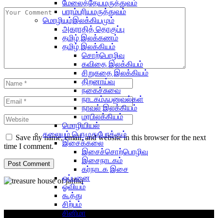
மேலைத்தேயமருத்துவம்
பாரம்பரியமருத்துவம்
மொழியும்இலக்கியமும்
அகராதித் தொகுப்பு
தமிழ் இலக்கணம்
தமிழ் இலக்கியம்
சொற்பொழிவு
கவிதை இலக்கியம்
சிறுகதை இலக்கியம்
திறனாய்வு
நகைச்சுவை
நாடகம்ஃபனுவல்கள்
நாவல் இலக்கியம்
மரபிலக்கியம்
மொழியியல்
கலையும் பொழுதுபோக்கும்
Save my name, email, and website in this browser for the next
இசைக்கலை
time I comment.
இசைச்சொற்பொழிவு
இசைநாடகம்
கர்நாடக இசை
ஒப்பனை
ஓவியம்
கூத்து
சிற்பம்
சினிமா