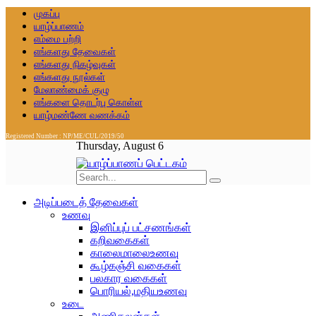
முகப்பு
யாழ்ப்பாணம்
எம்மை பற்றி
எங்களது தேவைகள்
எங்களது நிகழ்வுகள்
எங்களது நூல்கள்
மேலாண்மைக் குழு
எங்களை தொடர்பு கொள்ள
யாழ்மண்ணே வணக்கம்
Registered Number : NP/ME/CUL/2019/50
Thursday, August 6
அடிப்படைத் தேவைகள்
உணவு
இனிப்புப் பட்சணங்கள்
கறிவகைகள்
காலைமாலைஉணவு
கூழ்கஞ்சி வகைகள்
பலகார வகைகள்
பொரியல்,மதியஉணவு
உடை