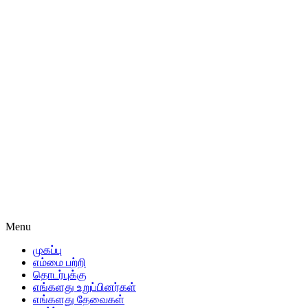
Menu
முகப்பு
எம்மை பற்றி
தொடர்புக்கு
எங்களது உறுப்பினர்கள்
எங்களது தேவைகள்