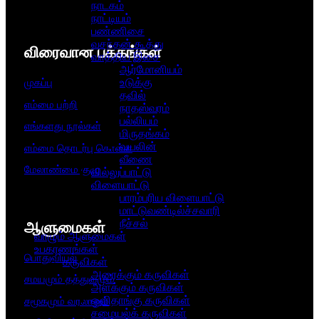
நாடகம்
நாட்டியம்
பண்ணிசை
வசந்தன் கூத்து
விரைவான பக்கங்கள்
வாத்திய இசை
ஆர்மோனியம்
உடுக்கு
முகப்பு
தவில்
எம்மை பற்றி
நாதஸ்வரம்
பல்லியம்
எங்களது நூல்கள்
மிருதங்கம்
வயலின்
எம்மை தொடர்பு கொள்ள
வீணை
மேலாண்மை குழு
வில்லுப்பாட்டு
விளையாட்டு
பாரம்பரிய விளையாட்டு
மாட்டுவண்டில்ச்சவாரி
நீச்சல்
ஆளுமைகள்​
வாழும் ஆளுமைகள்
உபகரணங்கள்
பொதுவியல்
கருவிகள்
அரைக்கும் கருவிகள்
சமயமும் தத்துவமும்
அளக்கும் கருவிகள்
ஒளிதாங்கு கருவிகள்
சமூகமும் வரலாறும்
சமையல்க் கருவிகள்