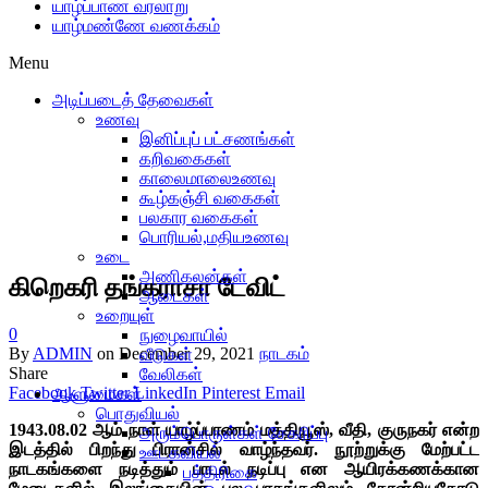
யாழ்ப்பாண வரலாறு
யாழ்மண்ணே வணக்கம்
Menu
அடிப்படைத் தேவைகள்
உணவு
இனிப்புப் பட்சணங்கள்
கறிவகைகள்
காலைமாலைஉணவு
கூழ்கஞ்சி வகைகள்
பலகார வகைகள்
பொரியல்,மதியஉணவு
உடை
அணிகலன்கள்
கிறெகரி தங்கராசா டேவிட்
ஆடைகள்
உறையுள்
0
நுழைவாயில்
By
ADMIN
on
December 29, 2021
நாடகம்
வீடுகள்
Share
வேலிகள்
Facebook
Twitter
LinkedIn
Pinterest
Email
ஆளுமைகள்
பொதுவியல்
1943.08.02 ஆம் நாள் யாழ்ப்பாணம் மத்தியூஸ், வீதி, குருநகர் என்ற
அரும்பொருள்கள் சேகரிப்பு
இடத்தில் பிறந்து பிரான்சில் வாழ்ந்தவர். நூற்றுக்கு மேற்பட்ட
ஊடகவியல்
நாடகங்களை நடித்தும் பாடல் நடிப்பு என ஆயிரக்கணக்கான
பத்திரிகை