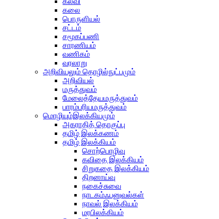
கல்வி
கலை
பொருளியல்
சட்டம்
சமூகப்பணி
சாரணியம்
வணிகம்
வரலாறு
அறிவியலும் தொழில்நுட்பமும்
அறிவியல்
மருத்துவம்
மேலைத்தேயமருத்துவம்
பாரம்பரியமருத்துவம்
மொழியும்இலக்கியமும்
அகராதித் தொகுப்பு
தமிழ் இலக்கணம்
தமிழ் இலக்கியம்
சொற்பொழிவு
கவிதை இலக்கியம்
சிறுகதை இலக்கியம்
திறனாய்வு
நகைச்சுவை
நாடகம்ஃபனுவல்கள்
நாவல் இலக்கியம்
மரபிலக்கியம்