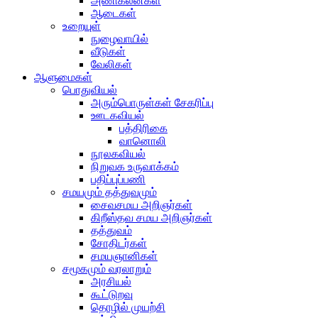
அணிகலன்கள்
ஆடைகள்
உறையுள்
நுழைவாயில்
வீடுகள்
வேலிகள்
ஆளுமைகள்
பொதுவியல்
அரும்பொருள்கள் சேகரிப்பு
ஊடகவியல்
பத்திரிகை
வானொலி
நூலகவியல்
நிறுவக உருவாக்கம்
பதிப்புப்பணி
சமயமும் தத்துவமும்
சைவசமய அறிஞர்கள்
கிறீஸ்தவ சமய அறிஞர்கள்
தத்துவம்
சோதிடர்கள்
சமயஞானிகள்
சமூகமும் வரலாறும்
அரசியல்
கூட்டுறவு
தொழில் முயற்சி