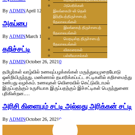
அமெரிக்கன்
By
ADMIN
April 12, 2024
0
இலங்கைமி~ன் தென்
இந்தியத்திருச்சபைத்
அகப்பை
தேவாலயங்கள்
இலங்கைத் திருச்சபைத்
தேவாலயங்கள்
By
ADMIN
March 13, 2022
0
மெதடிஸ்த திருச்சபைத்
தேவாலயங்கள்
கறிச்சட்டி
விகாரைகள்
பள்ளிவாசல்கள்
By
ADMIN
October 26, 2021
0
தமிழர்கள் வாழ்வில் உணவுப்பழக்கங்கள் மருத்துவமுறையோடு
ஒன்றியிருந்நது. மண்ணால் தயாரிக்கப்பட்ட சட்டிகளில் கறிசமைத்து
உண்பது வழக்கம். உணவுகள் வெிரைவில் கெட்டுவிடாமல்
இருப்பதற்கும் உருசியாக இருப்பதற்கும் இச்சட்டிகள் பெருந்துணை
புரிகின்றன.…
அரிசி கிளையும் சட்டி அல்லது அரிக்கன் சட்டி
By
ADMIN
October 26, 2021
0
சோறு சமைப்பதற்கு முன்னர் அரிசியினை சுத்தமாக கழுவி
எடுத்தல் அடிப்படையாகும். இவ் அரிசியில் கலந்திருக்கும்