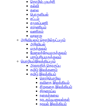
தொழில் முயற்சி
கல்வி
கலை
பொருளியல்
சட்டம்
சமூகப்பணி
சாரணியம்
வணிகம்
வரலாறு
அறிவியலும் தொழில்நுட்பமும்
அறிவியல்
மருத்துவம்
மேலைத்தேயமருத்துவம்
பாரம்பரியமருத்துவம்
மொழியும்இலக்கியமும்
அகராதித் தொகுப்பு
தமிழ் இலக்கணம்
தமிழ் இலக்கியம்
சொற்பொழிவு
கவிதை இலக்கியம்
சிறுகதை இலக்கியம்
திறனாய்வு
நகைச்சுவை
நாடகம்ஃபனுவல்கள்
நாவல் இலக்கியம்