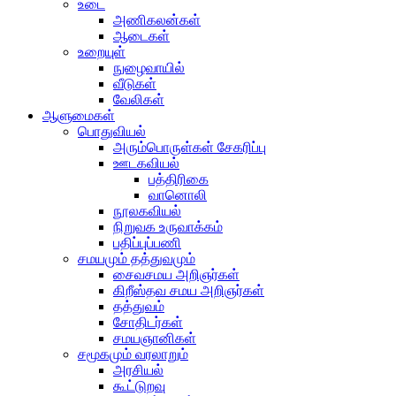
உடை
அணிகலன்கள்
ஆடைகள்
உறையுள்
நுழைவாயில்
வீடுகள்
வேலிகள்
ஆளுமைகள்
பொதுவியல்
அரும்பொருள்கள் சேகரிப்பு
ஊடகவியல்
பத்திரிகை
வானொலி
நூலகவியல்
நிறுவக உருவாக்கம்
பதிப்புப்பணி
சமயமும் தத்துவமும்
சைவசமய அறிஞர்கள்
கிறீஸ்தவ சமய அறிஞர்கள்
தத்துவம்
சோதிடர்கள்
சமயஞானிகள்
சமூகமும் வரலாறும்
அரசியல்
கூட்டுறவு