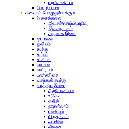
மரபிலக்கியம்
மொழியியல்
கலையும் பொழுதுபோக்கும்
இசைக்கலை
இசைச்சொற்பொழிவு
இசைநாடகம்
கர்நாடக இசை
ஒப்பனை
ஓவியம்
கூத்து
சிற்பம்
சினிமா
நாடகம்
நாட்டியம்
பண்ணிசை
வசந்தன் கூத்து
வாத்திய இசை
ஆர்மோனியம்
உடுக்கு
தவில்
நாதஸ்வரம்
பல்லியம்
மிருதங்கம்
வயலின்
வீணை