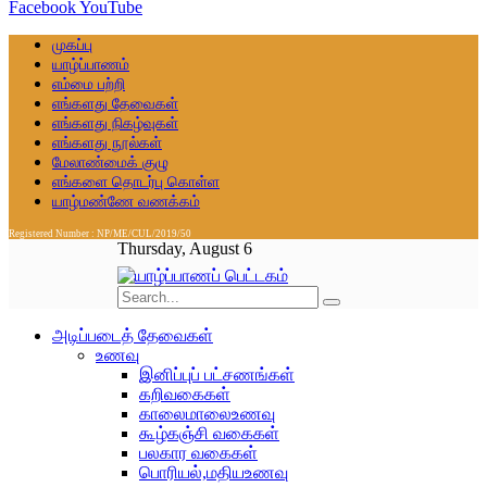
Facebook
YouTube
முகப்பு
யாழ்ப்பாணம்
எம்மை பற்றி
எங்களது தேவைகள்
எங்களது நிகழ்வுகள்
எங்களது நூல்கள்
மேலாண்மைக் குழு
எங்களை தொடர்பு கொள்ள
யாழ்மண்ணே வணக்கம்
Registered Number : NP/ME/CUL/2019/50
Thursday, August 6
அடிப்படைத் தேவைகள்
உணவு
இனிப்புப் பட்சணங்கள்
கறிவகைகள்
காலைமாலைஉணவு
கூழ்கஞ்சி வகைகள்
பலகார வகைகள்
பொரியல்,மதியஉணவு