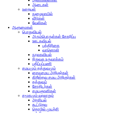
அணிகலன்கள்
ஆடைகள்
உறையுள்
நுழைவாயில்
வீடுகள்
வேலிகள்
ஆளுமைகள்
பொதுவியல்
அரும்பொருள்கள் சேகரிப்பு
ஊடகவியல்
பத்திரிகை
வானொலி
நூலகவியல்
நிறுவக உருவாக்கம்
பதிப்புப்பணி
சமயமும் தத்துவமும்
சைவசமய அறிஞர்கள்
கிறீஸ்தவ சமய அறிஞர்கள்
தத்துவம்
சோதிடர்கள்
சமயஞானிகள்
சமூகமும் வரலாறும்
அரசியல்
கூட்டுறவு
தொழில் முயற்சி