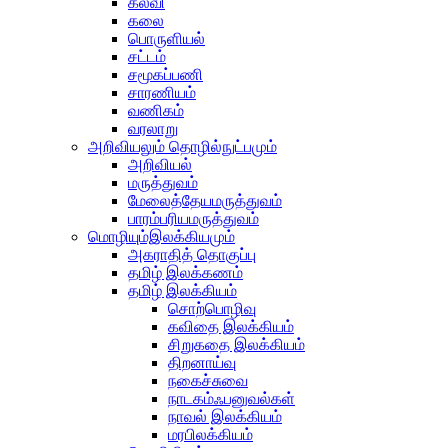
கல்வி
கலை
பொருளியல்
சட்டம்
சமூகப்பணி
சாரணியம்
வணிகம்
வரலாறு
அறிவியலும் தொழில்நுட்பமும்
அறிவியல்
மருத்துவம்
மேலைத்தேயமருத்துவம்
பாரம்பரியமருத்துவம்
மொழியும்இலக்கியமும்
அகராதித் தொகுப்பு
தமிழ் இலக்கணம்
தமிழ் இலக்கியம்
சொற்பொழிவு
கவிதை இலக்கியம்
சிறுகதை இலக்கியம்
திறனாய்வு
நகைச்சுவை
நாடகம்ஃபனுவல்கள்
நாவல் இலக்கியம்
மரபிலக்கியம்