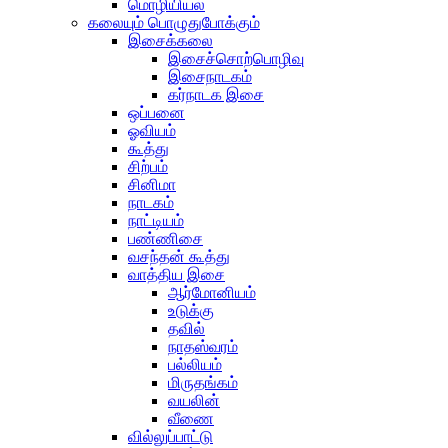
மொழியியல்
கலையும் பொழுதுபோக்கும்
இசைக்கலை
இசைச்சொற்பொழிவு
இசைநாடகம்
கர்நாடக இசை
ஒப்பனை
ஓவியம்
கூத்து
சிற்பம்
சினிமா
நாடகம்
நாட்டியம்
பண்ணிசை
வசந்தன் கூத்து
வாத்திய இசை
ஆர்மோனியம்
உடுக்கு
தவில்
நாதஸ்வரம்
பல்லியம்
மிருதங்கம்
வயலின்
வீணை
வில்லுப்பாட்டு