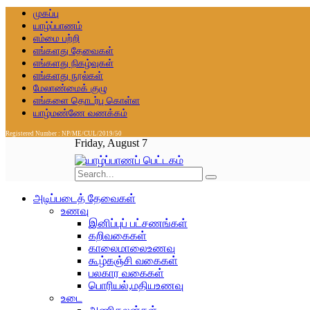
முகப்பு
யாழ்ப்பாணம்
எம்மை பற்றி
எங்களது தேவைகள்
எங்களது நிகழ்வுகள்
எங்களது நூல்கள்
மேலாண்மைக் குழு
எங்களை தொடர்பு கொள்ள
யாழ்மண்ணே வணக்கம்
Registered Number : NP/ME/CUL/2019/50
Friday, August 7
அடிப்படைத் தேவைகள்
உணவு
இனிப்புப் பட்சணங்கள்
கறிவகைகள்
காலைமாலைஉணவு
கூழ்கஞ்சி வகைகள்
பலகார வகைகள்
பொரியல்,மதியஉணவு
உடை