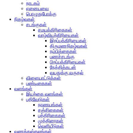
நாடகம்
ஏனையவை
பொழுதுபோக்கு
நிகழ்வுகள்
சடங்குகள்
சமயக்கிரிகைகள்
வாழ்வியற்கிரியைகள்
இறப்புக்கிரியைகள்
திருமணநிகழ்வுகள்
நம்பிக்கைகள்
பணச்சடங்கு
பிறப்புக்கிரியைகள்
நேத்திக்கடன்
வயதுக்கு வருதல்
விளையாட்டுக்கள்
பண்டிகைகள்
வளங்கள்
இயற்கை வளங்கள்
பதிவேடுகள்
நாணயங்கள்
சஞ்சிகைகள்
பத்திரிகைகள்
முத்திரைகள்
வெளியீடுகள்
வணக்கஸ்தலங்கள்