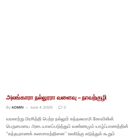
அலங்காரா நல்லூரா வளைவு – நாவற்குழி
By
ADMIN
June 4, 2026
0
வரலாற்று பிரசித்தி பெற்ற நல்லூர் கந்தசுவாமி கோவிலின்
பெருமையை அடையாளப்படுத்தும் வண்ணமும் யாழ்ப்பாணத்தின்
“கந்தபுராணக் கலாசாரத்தினை” உலகிற்கு எடுத்துக் கூறும்