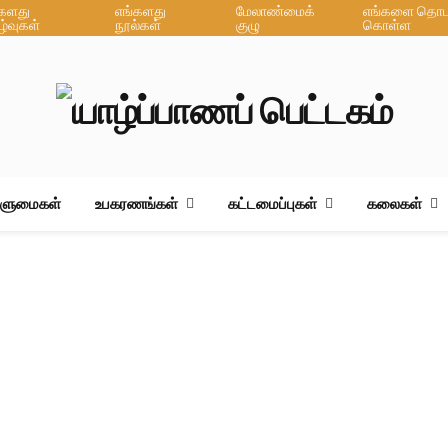
்களது
எங்களது
மேலாண்மைக்
எங்களை தொடர
ழ்வுகள்
நூல்கள்
குழு
கொள்ள
ஆளுமைகள்
உபகரணங்கள்
கட்டமைப்புகள்
கலைகள்