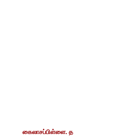
கைலாசப்பிள்ளை. த