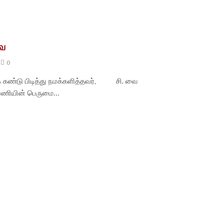
வை
0
ண்டு பிடித்து நமக்களித்தவர், சி. வை
 பணியின் பெருமை…