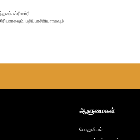
தவர். ஸ்ரீலஸ்ரீ
ராகவும், பதிப்பாசிரியராகவும்
ஆளுமைகள்​
பொதுவியல்