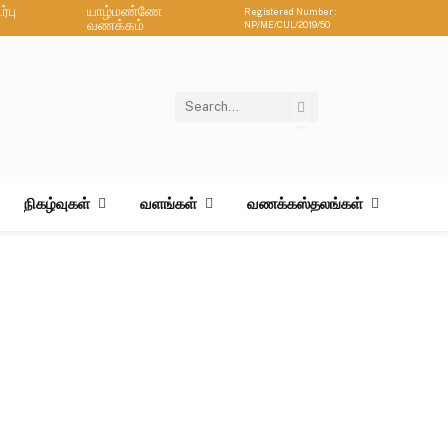
்பு
யாழ்மண்ணே
Registered Number :
வணக்கம்
NP/ME/CUL/2019/50
நிகழ்வுகள்
வளங்கள்
வணக்கஸ்தலங்கள்