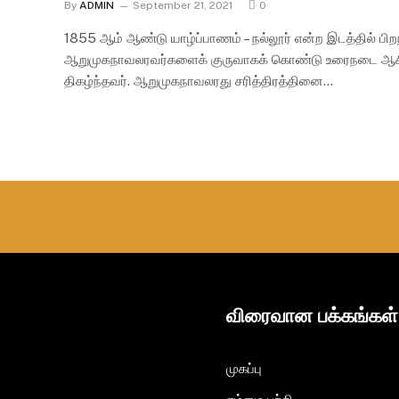
By
ADMIN
September 21, 2021
0
1855 ஆம் ஆண்டு யாழ்ப்பாணம் – நல்லூர் என்ற இடத்தில் பிறந்
ஆறுமுகநாவலரவர்களைக் குருவாகக் கொண்டு உரைநடை ஆசிரிய
திகழ்ந்தவர். ஆறுமுகநாவலரது சரித்திரத்தினை…
விரைவான பக்கங்கள்
முகப்பு