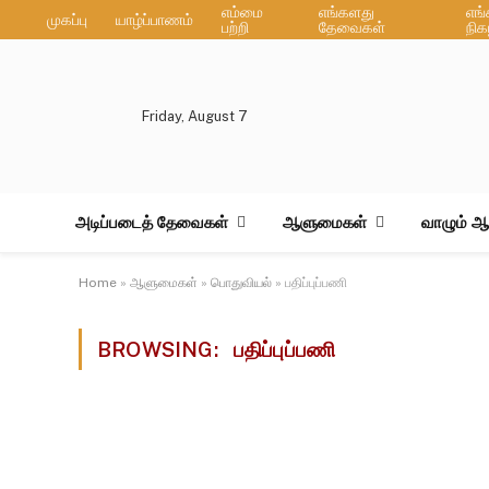
எம்மை
எங்களது
எங
முகப்பு
யாழ்ப்பாணம்
பற்றி
தேவைகள்
நிக
Friday, August 7
அடிப்படைத் தேவைகள்
ஆளுமைகள்
வாழும் 
Home
»
ஆளுமைகள்
»
பொதுவியல்
»
பதிப்புப்பணி
BROWSING:
பதிப்புப்பணி