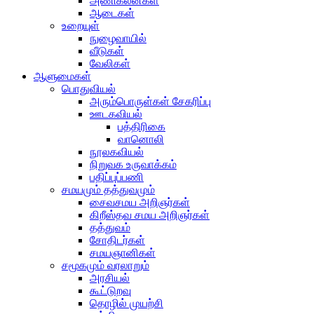
அணிகலன்கள்
ஆடைகள்
உறையுள்
நுழைவாயில்
வீடுகள்
வேலிகள்
ஆளுமைகள்
பொதுவியல்
அரும்பொருள்கள் சேகரிப்பு
ஊடகவியல்
பத்திரிகை
வானொலி
நூலகவியல்
நிறுவக உருவாக்கம்
பதிப்புப்பணி
சமயமும் தத்துவமும்
சைவசமய அறிஞர்கள்
கிறீஸ்தவ சமய அறிஞர்கள்
தத்துவம்
சோதிடர்கள்
சமயஞானிகள்
சமூகமும் வரலாறும்
அரசியல்
கூட்டுறவு
தொழில் முயற்சி