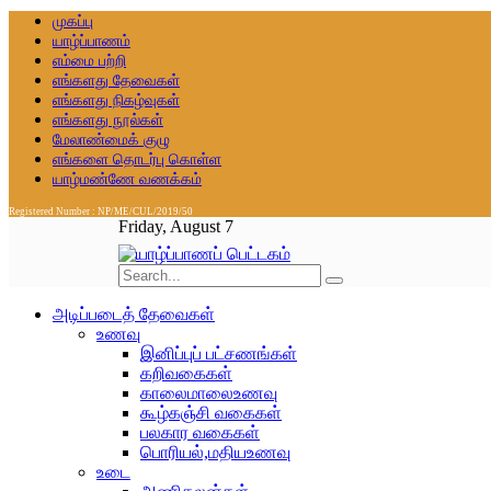
முகப்பு
யாழ்ப்பாணம்
எம்மை பற்றி
எங்களது தேவைகள்
எங்களது நிகழ்வுகள்
எங்களது நூல்கள்
மேலாண்மைக் குழு
எங்களை தொடர்பு கொள்ள
யாழ்மண்ணே வணக்கம்
Registered Number : NP/ME/CUL/2019/50
Friday, August 7
அடிப்படைத் தேவைகள்
உணவு
இனிப்புப் பட்சணங்கள்
கறிவகைகள்
காலைமாலைஉணவு
கூழ்கஞ்சி வகைகள்
பலகார வகைகள்
பொரியல்,மதியஉணவு
உடை