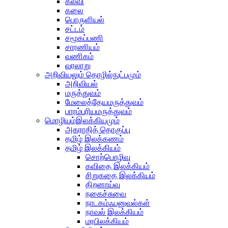
கல்வி
கலை
பொருளியல்
சட்டம்
சமூகப்பணி
சாரணியம்
வணிகம்
வரலாறு
அறிவியலும் தொழில்நுட்பமும்
அறிவியல்
மருத்துவம்
மேலைத்தேயமருத்துவம்
பாரம்பரியமருத்துவம்
மொழியும்இலக்கியமும்
அகராதித் தொகுப்பு
தமிழ் இலக்கணம்
தமிழ் இலக்கியம்
சொற்பொழிவு
கவிதை இலக்கியம்
சிறுகதை இலக்கியம்
திறனாய்வு
நகைச்சுவை
நாடகம்ஃபனுவல்கள்
நாவல் இலக்கியம்
மரபிலக்கியம்