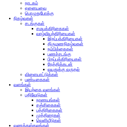
நாடகம்
ஏனையவை
பொழுதுபோக்கு
நிகழ்வுகள்
சடங்குகள்
சமயக்கிரிகைகள்
வாழ்வியற்கிரியைகள்
இறப்புக்கிரியைகள்
திருமணநிகழ்வுகள்
நம்பிக்கைகள்
பணச்சடங்கு
பிறப்புக்கிரியைகள்
நேத்திக்கடன்
வயதுக்கு வருதல்
விளையாட்டுக்கள்
பண்டிகைகள்
வளங்கள்
இயற்கை வளங்கள்
பதிவேடுகள்
நாணயங்கள்
சஞ்சிகைகள்
பத்திரிகைகள்
முத்திரைகள்
வெளியீடுகள்
வணக்கஸ்தலங்கள்