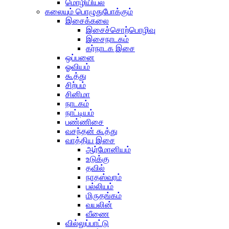
மொழியியல்
கலையும் பொழுதுபோக்கும்
இசைக்கலை
இசைச்சொற்பொழிவு
இசைநாடகம்
கர்நாடக இசை
ஒப்பனை
ஓவியம்
கூத்து
சிற்பம்
சினிமா
நாடகம்
நாட்டியம்
பண்ணிசை
வசந்தன் கூத்து
வாத்திய இசை
ஆர்மோனியம்
உடுக்கு
தவில்
நாதஸ்வரம்
பல்லியம்
மிருதங்கம்
வயலின்
வீணை
வில்லுப்பாட்டு