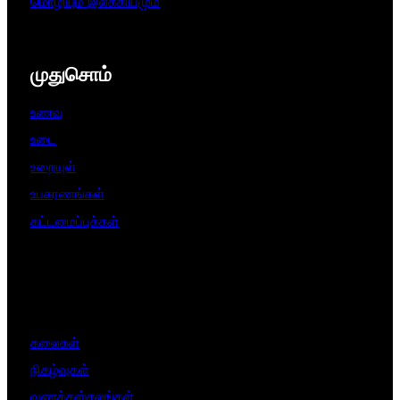
மொழியும் இலக்கியமும்
முதுசொம்
உணவு
உடை
உறையுள்
உபகரணங்கள்
கட்டமைப்புக்கள்
கலைகள்
நிகழ்வுகள்
வணக்கஸ்தலங்கள்