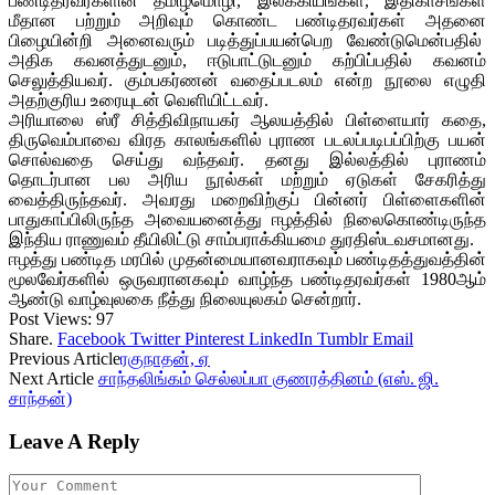
பண்டிதரவர்களின் தமிழ்மொழி, இலக்கியங்கள், இதிகாசங்கள்
மீதான பற்றும் அறிவும் கொண்ட பண்டிதரவர்கள் அதனை
பிழையின்றி அனைவரும் படித்துப்பயன்பெற வேண்டுமென்பதில்
அதிக கவனத்துடனும், ஈடுபாட்டுடனும் கற்பிப்பதில் கவனம்
செலுத்தியவர். கும்பகர்ணன் வதைப்படலம் என்ற நூலை எழுதி
அதற்குரிய உரையுடன் வெளியிட்டவர்.
அரியாலை ஸ்ரீ சித்திவிநாயகர் ஆலயத்தில் பிள்ளையார் கதை,
திருவெம்பாவை விரத காலங்களில் புராண படலப்படிபப்பிற்கு பயன்
சொல்வதை செய்து வந்தவர். தனது இல்லத்தில் புராணம்
தொடர்பான பல அரிய நூல்கள் மற்றும் ஏடுகள் சேகரித்து
வைத்திருந்தவர். அவரது மறைவிற்குப் பின்னர் பிள்ளைகளின்
பாதுகாப்பிலிருந்த அவையனைத்து ஈழத்தில் நிலைகொண்டிருந்த
இந்திய ராணுவம் தீயிலிட்டு சாம்பராக்கியமை துரதிஸ்டவசமானது.
ஈழத்து பண்டித மரபில் முதன்மையானவராகவும் பண்டிதத்துவத்தின்
மூலவேர்களில் ஒருவரானகவும் வாழ்ந்த பண்டிதரவர்கள் 1980ஆம்
ஆண்டு வாழ்வுலகை நீத்து நிலையுலகம் சென்றார்.
Post Views:
97
Share.
Facebook
Twitter
Pinterest
LinkedIn
Tumblr
Email
Previous Article
ரகுநாதன், ஏ
Next Article
சாந்தலிங்கம் செல்லப்பா குணரத்தினம் (எஸ். ஜி.
சாந்தன்)
Leave A Reply