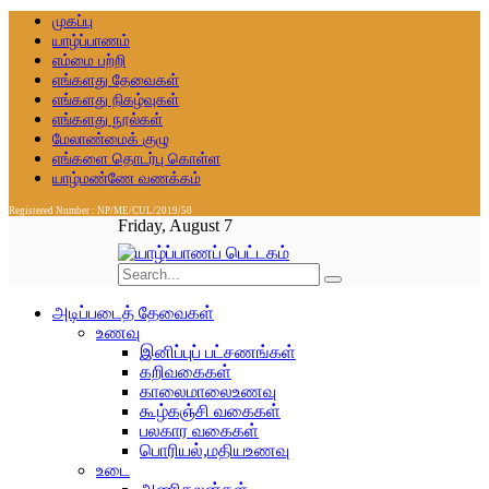
முகப்பு
யாழ்ப்பாணம்
எம்மை பற்றி
எங்களது தேவைகள்
எங்களது நிகழ்வுகள்
எங்களது நூல்கள்
மேலாண்மைக் குழு
எங்களை தொடர்பு கொள்ள
யாழ்மண்ணே வணக்கம்
Registered Number : NP/ME/CUL/2019/50
Friday, August 7
அடிப்படைத் தேவைகள்
உணவு
இனிப்புப் பட்சணங்கள்
கறிவகைகள்
காலைமாலைஉணவு
கூழ்கஞ்சி வகைகள்
பலகார வகைகள்
பொரியல்,மதியஉணவு
உடை