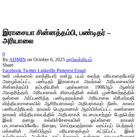
இராசையா சின்னத்தம்பி, பண்டிதர் –
அரியாலை
0
By
ADMIN
on
October 6, 2025
மரபிலக்கியம்
Share
Facebook
Twitter
LinkedIn
Pinterest
Email
ஊர் மக்களால் வாத்தியார் என்று பயம் கலந்த மரியாதையோடு
அழைக்கப்பட்ட பண்டிதர் இராசையா அவர்கள் அரியாலையில்
சின்னத்தம்பி தம்பதியரின் புதல்வனாக 1908ஆம் ஆண்டு
அவதரித்தார். அரியாலைக் கிராமத்தின் கல்வி முன்னேற்றத்தில்
தன்னை அர்ப்பணித்த பண்டிதரவர்கள் அரியாலை ஸ்ரீபார்வதி
வித்தியாசாலையில் ஆசிரியராகவும் அதிபராகவும் நீண்ட காலம்
பணியாற்றியவர். நாவலர் பெருமானால் ஆரம்பிக்கப்பட்ட வண்ணை
நாவலர் வித்தியாலயத்தில் அதிபராகக் கடமையாற்றும் பேறுபெற்ற
இவர் தனது கல்விச்சேவையின் ஓய்வினை நாவலர்
பாடசாலையிலேயே நிறைவு செய்தவதற்கான வாய்ப்புப் பெற்றவர்.
மக்களின் அன்பிற்கும் மரியாதைக்கும் கட்டுப்பட்ட இவர்
கல்வியாலும் ஆன்மிக நாட்டத்தாலும் தன்னை நாடிவருவோரை