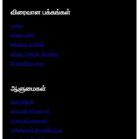
விரைவான பக்கங்கள்
முகப்பு
எம்மை பற்றி
எங்களது நூல்கள்
எம்மை தொடர்பு கொள்ள
மேலாண்மை குழு
ஆளுமைகள்​
பொதுவியல்
சமயமும் தத்துவமும்
சமூகமும் வரலாறும்
அறிவியலும் தொழில்நுட்பம