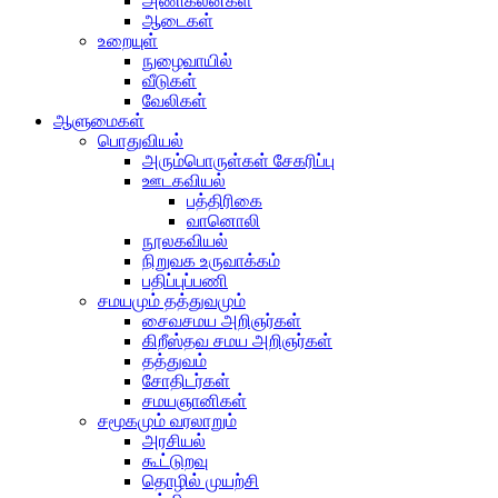
அணிகலன்கள்
ஆடைகள்
உறையுள்
நுழைவாயில்
வீடுகள்
வேலிகள்
ஆளுமைகள்
பொதுவியல்
அரும்பொருள்கள் சேகரிப்பு
ஊடகவியல்
பத்திரிகை
வானொலி
நூலகவியல்
நிறுவக உருவாக்கம்
பதிப்புப்பணி
சமயமும் தத்துவமும்
சைவசமய அறிஞர்கள்
கிறீஸ்தவ சமய அறிஞர்கள்
தத்துவம்
சோதிடர்கள்
சமயஞானிகள்
சமூகமும் வரலாறும்
அரசியல்
கூட்டுறவு
தொழில் முயற்சி