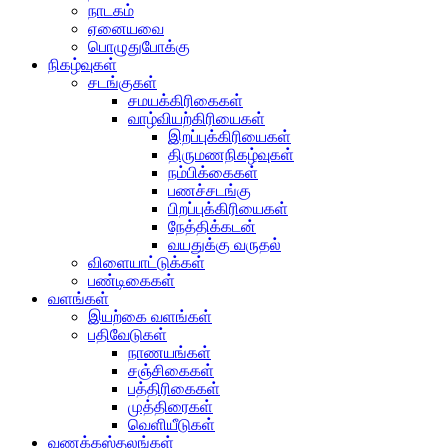
நாடகம்
ஏனையவை
பொழுதுபோக்கு
நிகழ்வுகள்
சடங்குகள்
சமயக்கிரிகைகள்
வாழ்வியற்கிரியைகள்
இறப்புக்கிரியைகள்
திருமணநிகழ்வுகள்
நம்பிக்கைகள்
பணச்சடங்கு
பிறப்புக்கிரியைகள்
நேத்திக்கடன்
வயதுக்கு வருதல்
விளையாட்டுக்கள்
பண்டிகைகள்
வளங்கள்
இயற்கை வளங்கள்
பதிவேடுகள்
நாணயங்கள்
சஞ்சிகைகள்
பத்திரிகைகள்
முத்திரைகள்
வெளியீடுகள்
வணக்கஸ்தலங்கள்