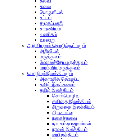
கல்வி
கலை
பொருளியல்
சட்டம்
சமூகப்பணி
சாரணியம்
வணிகம்
வரலாறு
அறிவியலும் தொழில்நுட்பமும்
அறிவியல்
மருத்துவம்
மேலைத்தேயமருத்துவம்
பாரம்பரியமருத்துவம்
மொழியும்இலக்கியமும்
அகராதித் தொகுப்பு
தமிழ் இலக்கணம்
தமிழ் இலக்கியம்
சொற்பொழிவு
கவிதை இலக்கியம்
சிறுகதை இலக்கியம்
திறனாய்வு
நகைச்சுவை
நாடகம்ஃபனுவல்கள்
நாவல் இலக்கியம்
மரபிலக்கியம்