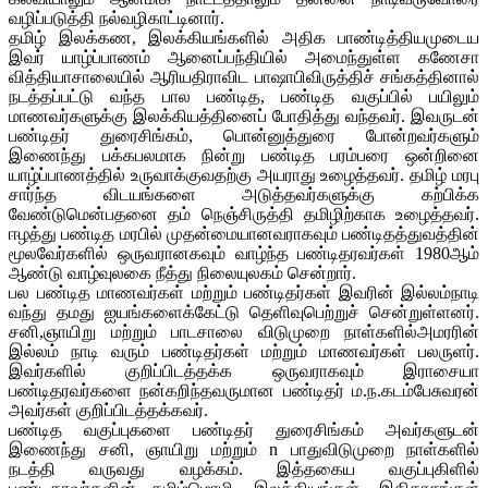
வழிப்படுத்தி நல்வழிகாட்டினார்.
தமிழ் இலக்கண, இலக்கியங்களில் அதிக பாண்டித்தியமுடைய
இவர் யாழ்ப்பாணம் ஆனைப்பந்தியில் அமைந்துள்ள கணேசா
வித்தியாசாலையில் ஆரியதிராவிட பாஷாபிவிருத்திச் சங்கத்தினால்
நடத்தப்பட்டு வந்த பால பண்டித, பண்டித வகுப்பில் பயிலும்
மாணவர்களுக்கு இலக்கியத்தினைப் போதித்து வந்தவர். இவருடன்
பண்டிதர் துரைசிங்கம், பொன்னுத்துரை போன்றவர்களும்
இணைந்து பக்கபலமாக நின்று பண்டித பரம்பரை ஒன்றினை
யாழ்ப்பாணத்தில் உருவாக்குவதற்கு அயராது உழைத்தவர். தமிழ் மரபு
சார்ந்த விடயங்களை அடுத்தவர்களுக்கு கற்பிக்க
வேண்டுமென்பதனை தம் நெஞ்சிருத்தி தமிழிற்காக உழைத்தவர்.
ஈழத்து பண்டித மரபில் முதன்மையானவராகவும் பண்டிதத்துவத்தின்
மூலவேர்களில் ஒருவரானகவும் வாழ்ந்த பண்டிதரவர்கள் 1980ஆம்
ஆண்டு வாழ்வுலகை நீத்து நிலையுலகம் சென்றார்.
பல பண்டித மாணவர்கள் மற்றும் பண்டிதர்கள் இவரின் இல்லம்நாடி
வந்து தமது ஐயங்களைக்கேட்டு தெளிவுபெற்றுச் சென்றுள்ளனர்.
சனி,ஞாயிறு மற்றும் பாடசாலை விடுமுறை நாள்களில்அமரரின்
இல்லம் நாடி வரும் பண்டிதர்கள் மற்றும் மாணவர்கள் பலருளர்.
இவர்களில் குறிப்பிடத்தக்க ஒருவராகவும் இராசையா
பண்டிதரவர்களை நன்கறிந்தவருமான பண்டிதர் ம.ந.கடம்பேசுவரன்
அவர்கள் குறிப்பிடத்தக்கவர்.
பண்டித வகுப்புகளை பண்டிதர் துரைசிங்கம் அவர்களுடன்
இணைந்து சனி, ஞாயிறு மற்றும் n பாதுவிடுமுறை நாள்களில்
நடத்தி வருவது வழக்கம். இத்தகைய வகுப்புகிளில்