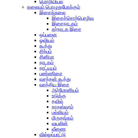
மொழியியல்
கலையும் பொழுதுபோக்கும்
இசைக்கலை
இசைச்சொற்பொழிவு
இசைநாடகம்
கர்நாடக இசை
ஒப்பனை
ஓவியம்
கூத்து
சிற்பம்
சினிமா
நாடகம்
நாட்டியம்
பண்ணிசை
வசந்தன் கூத்து
வாத்திய இசை
ஆர்மோனியம்
உடுக்கு
தவில்
நாதஸ்வரம்
பல்லியம்
மிருதங்கம்
வயலின்
வீணை
வில்லுப்பாட்டு