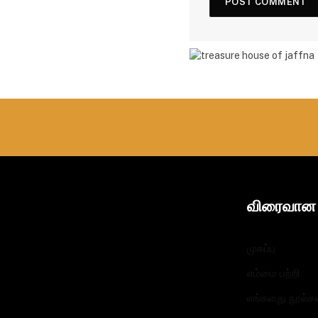
விரைவான 
முகப்பு
எம்மை பற்றி
எங்களது நூல்க