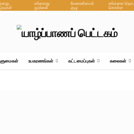
்களது
எங்களது
மேலாண்மைக்
எங்களை தொடர
ழ்வுகள்
நூல்கள்
குழு
கொள்ள
ஆளுமைகள்
உபகரணங்கள்
கட்டமைப்புகள்
கலைகள்