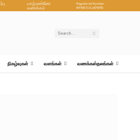
்பு
யாழ்மண்ணே
Registered Number :
வணக்கம்
NP/ME/CUL/2019/50
நிகழ்வுகள்
வளங்கள்
வணக்கஸ்தலங்கள்