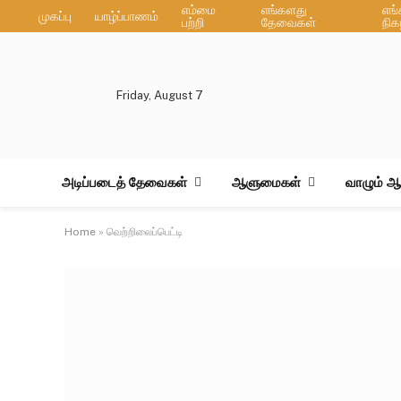
எம்மை
எங்களது
எங
முகப்பு
யாழ்ப்பாணம்
பற்றி
தேவைகள்
நிக
Friday, August 7
அடிப்படைத் தேவைகள்
ஆளுமைகள்
வாழும் 
Home
»
வெற்றிலைப்பெட்டி