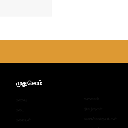
முதுசொம்
கலைகள்
உணவு
நிகழ்வுகள்
உடை
வணக்கஸ்தலங்கள்
உறையுள்