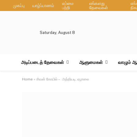
எம்மை
எங்களது
எங
முகப்பு
யாழ்ப்பாணம்
பற்றி
தேவைகள்
நிக
Saturday, August 8
அடிப்படைத் தேவைகள்
ஆளுமைகள்
வாழும் 
Home
»
சிவன் கோயில் – அத்தியடி, ஏழாலை