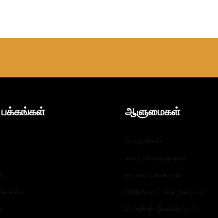
பக்கங்கள்
ஆளுமைகள்​
பொதுவியல்
சமயமும் தத்துவமும்
ள்
சமூகமும் வரலாறும்
ு கொள்ள
அறிவியலும் தொழில்நுட்பம
ு
மொழியும் இலக்கியமும்