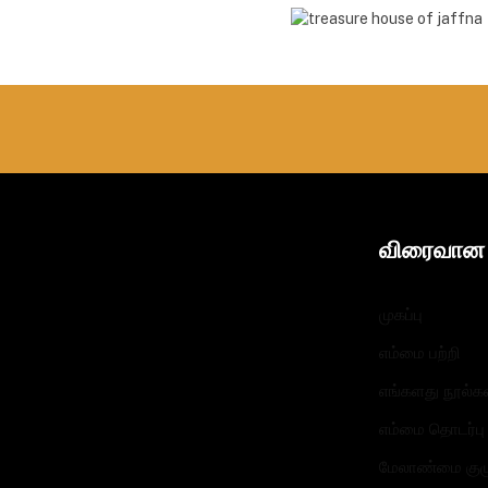
விரைவான 
முகப்பு
எம்மை பற்றி
எங்களது நூல்க
எம்மை தொடர்ப
மேலாண்மை குழ