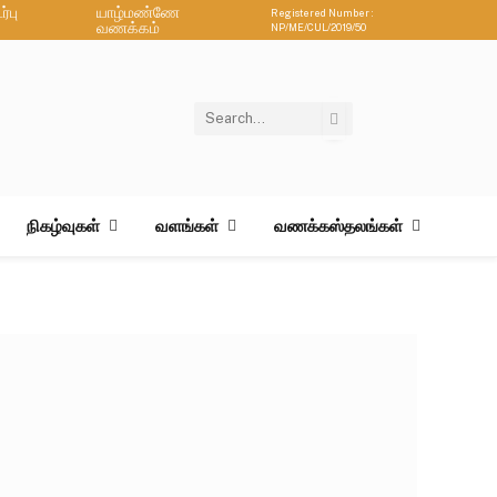
்பு
யாழ்மண்ணே
Registered Number :
வணக்கம்
NP/ME/CUL/2019/50
நிகழ்வுகள்
வளங்கள்
வணக்கஸ்தலங்கள்