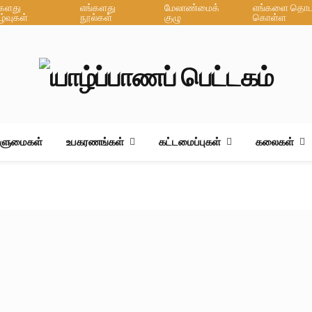
்களது
எங்களது
மேலாண்மைக்
எங்களை தொடர
ழ்வுகள்
நூல்கள்
குழு
கொள்ள
ஆளுமைகள்
உபகரணங்கள்
கட்டமைப்புகள்
கலைகள்