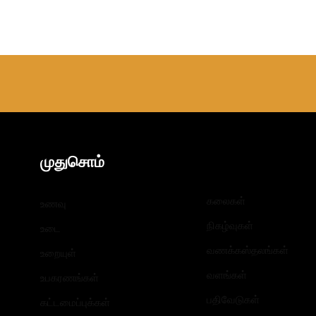
முதுசொம்
கலைகள்
உணவு
நிகழ்வுகள்
உடை
வணக்கஸ்தலங்கள்
உறையுள்
வளங்கள்
உபகரணங்கள்
பதிவேடுகள்
கட்டமைப்புக்கள்