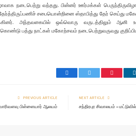
ழாவாக நடைபெற்று வந்தது. பின்னர் ஊர்மக்கள் பெருந்திருவிழ
தேர்த்திருப்பணிச் சபையொன்றினை ஸ்தாபித்து தேர் செய்து மக
்கினர். அந்தவகையில் ஒவ்வொரு வருடத்திலும் ஆனி உத
்கொண்டு பத்து நாட்கள் மகோற்சவம் நடைபெற்றுவருவது குறிப்பி
Facebook
Twitter
Pinterest
PREVIOUS ARTICLE
NEXT ARTICLE
வாரிவளவு பிள்ளையார் ஆலயம்
சந்திரபுர சிவாலயம் – மட்டுவில