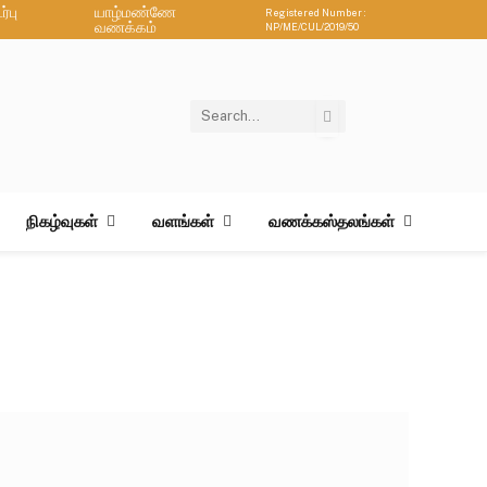
்பு
யாழ்மண்ணே
Registered Number :
வணக்கம்
NP/ME/CUL/2019/50
நிகழ்வுகள்
வளங்கள்
வணக்கஸ்தலங்கள்