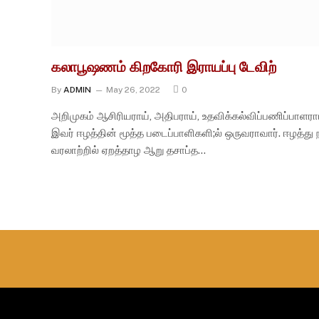
கலாபூஷணம் கிறகோரி இராயப்பு டேவிற்
By
ADMIN
May 26, 2022
0
அறிமுகம் ஆசிரியராய், அதிபராய், உதவிக்கல்விப்பணிப்பாளரா
இவர் ஈழத்தின் மூத்த படைப்பாளிகளி;ல் ஒருவராவார். ஈழத்
வரலாற்றில் ஏறத்தாழ ஆறு தசாப்த…