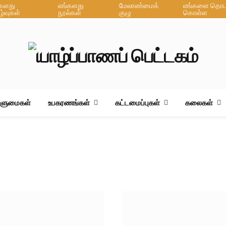
்களது
எங்களது
மேலாண்மைக்
எங்களை தொடர
ழ்வுகள்
நூல்கள்
குழு
கொள்ள
ஆளுமைகள்
உபகரணங்கள்
கட்டமைப்புகள்
கலைகள்