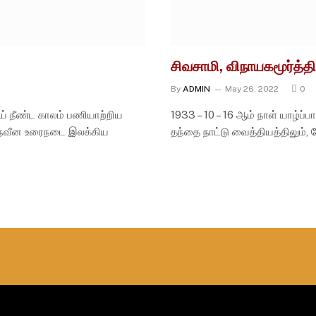
சிவசாமி, விநாயகமூர்த்தி 
By
ADMIN
May 26, 2022
0
ய் நீண்ட காலம் பணியாற்றிய
1933 – 10 – 16 ஆம் நாள் யாழ்ப்பாண
து நவீன உரைநடை இலக்கிய
தந்தை நாட்டு வைத்தியத்திலும்,