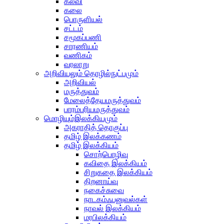
கல்வி
கலை
பொருளியல்
சட்டம்
சமூகப்பணி
சாரணியம்
வணிகம்
வரலாறு
அறிவியலும் தொழில்நுட்பமும்
அறிவியல்
மருத்துவம்
மேலைத்தேயமருத்துவம்
பாரம்பரியமருத்துவம்
மொழியும்இலக்கியமும்
அகராதித் தொகுப்பு
தமிழ் இலக்கணம்
தமிழ் இலக்கியம்
சொற்பொழிவு
கவிதை இலக்கியம்
சிறுகதை இலக்கியம்
திறனாய்வு
நகைச்சுவை
நாடகம்ஃபனுவல்கள்
நாவல் இலக்கியம்
மரபிலக்கியம்