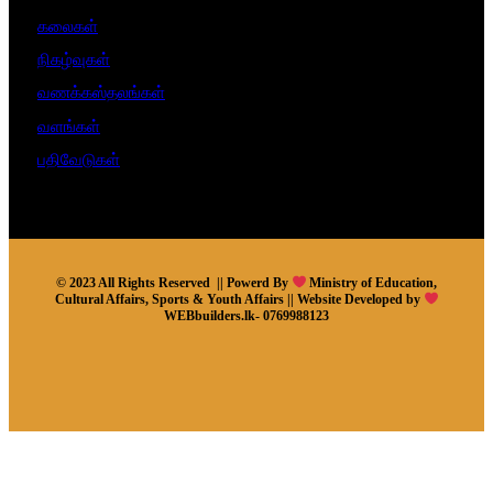
கலைகள்
நிகழ்வுகள்
வணக்கஸ்தலங்கள்
வளங்கள்
பதிவேடுகள்
© 2023 All Rights Reserved || Powerd By
Ministry of Education,
Cultural Affairs, Sports & Youth Affairs || Website Developed by
WEBbuilders.lk- 0769988123