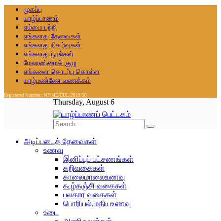
முகப்பு
யாழ்ப்பாணம்
எம்மை பற்றி
எங்களது தேவைகள்
எங்களது நிகழ்வுகள்
எங்களது நூல்கள்
மேலாண்மைக் குழு
எங்களை தொடர்பு கொள்ள
யாழ்மண்ணே வணக்கம்
Registered Number : NP/ME/CUL/2019/50
Thursday, August 6
அடிப்படைத் தேவைகள்
உணவு
இனிப்புப் பட்சணங்கள்
கறிவகைகள்
காலைமாலைஉணவு
கூழ்கஞ்சி வகைகள்
பலகார வகைகள்
பொரியல்,மதியஉணவு
உடை