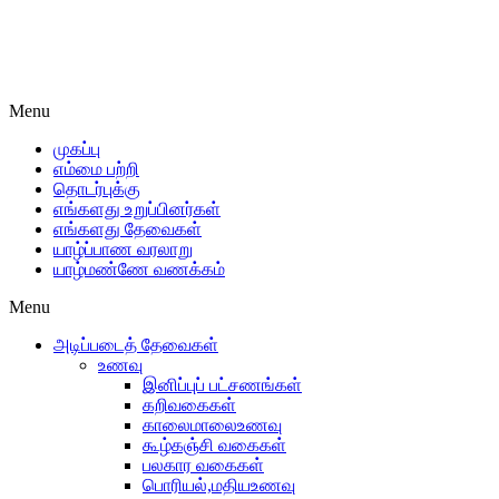
Menu
முகப்பு
எம்மை பற்றி
தொடர்புக்கு
எங்களது உறுப்பினர்கள்
எங்களது தேவைகள்
யாழ்ப்பாண வரலாறு
யாழ்மண்ணே வணக்கம்
Menu
அடிப்படைத் தேவைகள்
உணவு
இனிப்புப் பட்சணங்கள்
கறிவகைகள்
காலைமாலைஉணவு
கூழ்கஞ்சி வகைகள்
பலகார வகைகள்
பொரியல்,மதியஉணவு