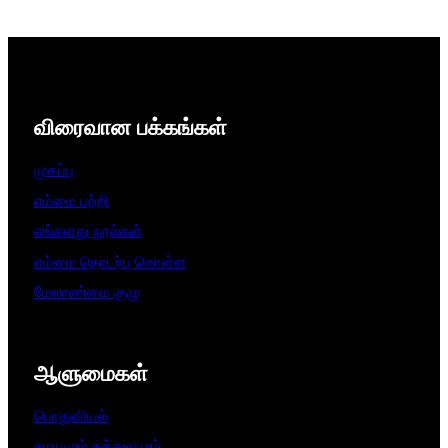
விரைவான பக்கங்கள்
முகப்பு
எம்மை பற்றி
எங்களது நூல்கள்
எம்மை தொடர்பு கொள்ள
மேலாண்மை குழு
ஆளுமைகள்​
பொதுவியல்
சமயமும் தத்துவமும்