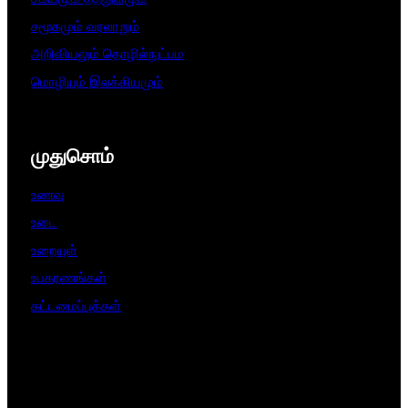
சமூகமும் வரலாறும்
அறிவியலும் தொழில்நுட்பம
மொழியும் இலக்கியமும்
முதுசொம்
உணவு
உடை
உறையுள்
உபகரணங்கள்
கட்டமைப்புக்கள்