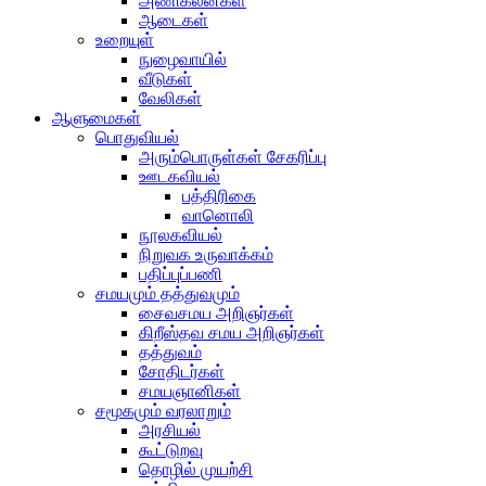
அணிகலன்கள்
ஆடைகள்
உறையுள்
நுழைவாயில்
வீடுகள்
வேலிகள்
ஆளுமைகள்
பொதுவியல்
அரும்பொருள்கள் சேகரிப்பு
ஊடகவியல்
பத்திரிகை
வானொலி
நூலகவியல்
நிறுவக உருவாக்கம்
பதிப்புப்பணி
சமயமும் தத்துவமும்
சைவசமய அறிஞர்கள்
கிறீஸ்தவ சமய அறிஞர்கள்
தத்துவம்
சோதிடர்கள்
சமயஞானிகள்
சமூகமும் வரலாறும்
அரசியல்
கூட்டுறவு
தொழில் முயற்சி