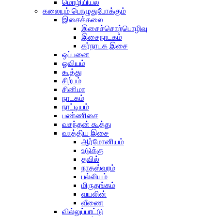
மொழியியல்
கலையும் பொழுதுபோக்கும்
இசைக்கலை
இசைச்சொற்பொழிவு
இசைநாடகம்
கர்நாடக இசை
ஒப்பனை
ஓவியம்
கூத்து
சிற்பம்
சினிமா
நாடகம்
நாட்டியம்
பண்ணிசை
வசந்தன் கூத்து
வாத்திய இசை
ஆர்மோனியம்
உடுக்கு
தவில்
நாதஸ்வரம்
பல்லியம்
மிருதங்கம்
வயலின்
வீணை
வில்லுப்பாட்டு