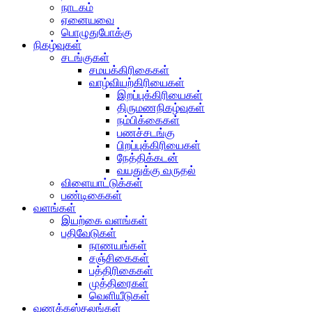
நாடகம்
ஏனையவை
பொழுதுபோக்கு
நிகழ்வுகள்
சடங்குகள்
சமயக்கிரிகைகள்
வாழ்வியற்கிரியைகள்
இறப்புக்கிரியைகள்
திருமணநிகழ்வுகள்
நம்பிக்கைகள்
பணச்சடங்கு
பிறப்புக்கிரியைகள்
நேத்திக்கடன்
வயதுக்கு வருதல்
விளையாட்டுக்கள்
பண்டிகைகள்
வளங்கள்
இயற்கை வளங்கள்
பதிவேடுகள்
நாணயங்கள்
சஞ்சிகைகள்
பத்திரிகைகள்
முத்திரைகள்
வெளியீடுகள்
வணக்கஸ்தலங்கள்