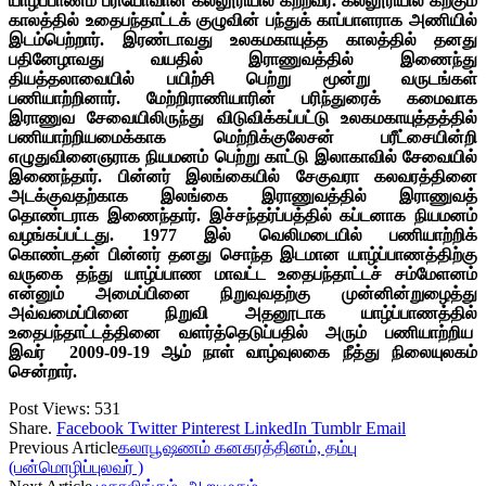
யாழ்ப்பாணம் பரியோவான் கல்லூரியில் கற்றவர். கல்லூரியில் கற்கும்
காலத்தில் உதைபந்தாட்டக் குழுவின் பந்துக் காப்பாளராக அணியில்
இடம்பெற்றார். இரண்டாவது உலகமகாயுத்த காலத்தில் தனது
பதினேழாவது வயதில் இராணுவத்தில் இணைந்து
தியத்தலாவையில் பயிற்சி பெற்று மூன்று வருடங்கள்
பணியாற்றினார். மேற்றிராணியாரின் பரிந்துரைக் கமைவாக
இராணுவ சேவையிலிருந்து விடுவிக்கப்பட்டு உலகமகாயுத்தத்தில்
பணியாற்றியமைக்காக மெற்றிக்குலேசன் பரீட்சையின்றி
எழுதுவினைஞராக நியமனம் பெற்று காட்டு இலாகாவில் சேவையில்
இணைந்தார். பின்னர் இலங்கையில் சேகுவரா கலவரத்தினை
அடக்குவதற்காக இலங்கை இராணுவத்தில் இராணுவத்
தொண்டராக இணைந்தார். இச்சந்தர்ப்பத்தில் கப்டனாக நியமனம்
வழங்கப்பட்டது. 1977 இல் வெலிமடையில் பணியாற்றிக்
கொண்டதன் பின்னர் தனது சொந்த இடமான யாழ்ப்பாணத்திற்கு
வருகை தந்து யாழ்ப்பாண மாவட்ட உதைபந்தாட்டச் சம்மேளனம்
என்னும் அமைப்பினை நிறுவுவதற்கு முன்னின்றுழைத்து
அவ்வமைப்பினை நிறுவி அதனூடாக யாழ்ப்பாணத்தில்
உதைபந்தாட்டத்தினை வளர்த்தெடுப்பதில் அரும் பணியாற்றிய
இவர் 2009-09-19 ஆம் நாள் வாழ்வுலகை நீத்து நிலையுலகம்
சென்றார்.
Post Views:
531
Share.
Facebook
Twitter
Pinterest
LinkedIn
Tumblr
Email
Previous Article
கலாபூஷணம் கனகரத்தினம், தம்பு
(பன்மொழிப்புலவர் )