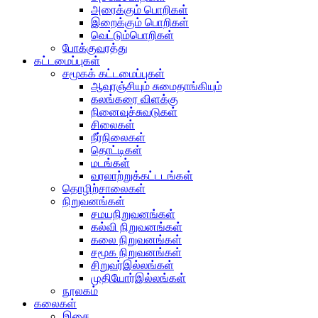
அரைக்கும் பொறிகள்
இறைக்கும் பொறிகள்
வெட்டும்பொறிகள்
போக்குவரத்து
கட்டமைப்புகள்
சமூகக் கட்டமைப்புகள்
ஆவுரஞ்சியும் சுமைதாங்கியும்
கலங்கரை விளக்கு
நினைவுச்சுவடுகள்
சிலைகள்
நீர்நிலைகள்
தொட்டிகள்
மடங்கள்
வரலாற்றுக்கட்டடங்கள்
தொழிற்சாலைகள்
நிறுவனங்கள்
சமயநிறுவனங்கள்
கல்வி நிறுவனங்கள்
கலை நிறுவனங்கள்
சமூக நிறுவனங்கள்
சிறுவர்இல்லங்கள்
முதியோர்இல்லங்கள்
நூலகம்
கலைகள்
இசை