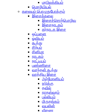
மரபிலக்கியம்
மொழியியல்
கலையும் பொழுதுபோக்கும்
இசைக்கலை
இசைச்சொற்பொழிவு
இசைநாடகம்
கர்நாடக இசை
ஒப்பனை
ஓவியம்
கூத்து
சிற்பம்
சினிமா
நாடகம்
நாட்டியம்
பண்ணிசை
வசந்தன் கூத்து
வாத்திய இசை
ஆர்மோனியம்
உடுக்கு
தவில்
நாதஸ்வரம்
பல்லியம்
மிருதங்கம்
வயலின்
வீணை