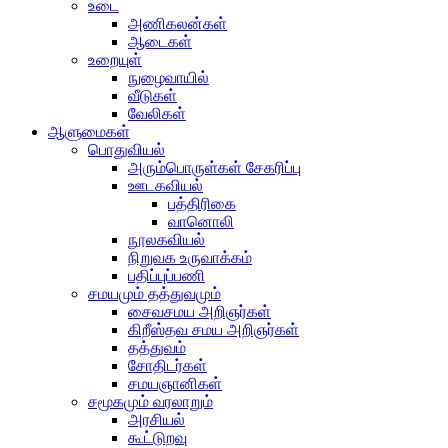
உடை
அணிகலன்கள்
ஆடைகள்
உறையுள்
நுழைவாயில்
வீடுகள்
வேலிகள்
ஆளுமைகள்
பொதுவியல்
அரும்பொருள்கள் சேகரிப்பு
ஊடகவியல்
பத்திரிகை
வானொலி
நூலகவியல்
நிறுவக உருவாக்கம்
பதிப்புப்பணி
சமயமும் தத்துவமும்
சைவசமய அறிஞர்கள்
கிறீஸ்தவ சமய அறிஞர்கள்
தத்துவம்
சோதிடர்கள்
சமயஞானிகள்
சமூகமும் வரலாறும்
அரசியல்
கூட்டுறவு