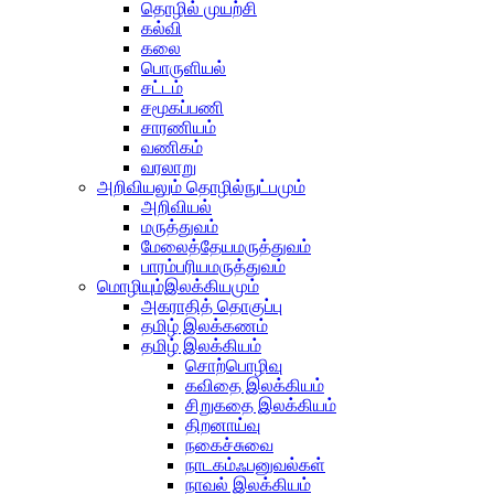
தொழில் முயற்சி
கல்வி
கலை
பொருளியல்
சட்டம்
சமூகப்பணி
சாரணியம்
வணிகம்
வரலாறு
அறிவியலும் தொழில்நுட்பமும்
அறிவியல்
மருத்துவம்
மேலைத்தேயமருத்துவம்
பாரம்பரியமருத்துவம்
மொழியும்இலக்கியமும்
அகராதித் தொகுப்பு
தமிழ் இலக்கணம்
தமிழ் இலக்கியம்
சொற்பொழிவு
கவிதை இலக்கியம்
சிறுகதை இலக்கியம்
திறனாய்வு
நகைச்சுவை
நாடகம்ஃபனுவல்கள்
நாவல் இலக்கியம்