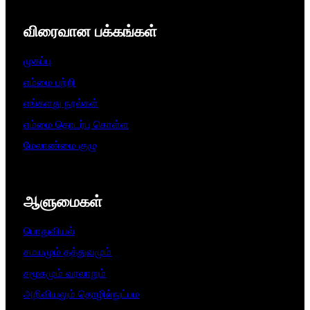
விரைவான பக்கங்கள்
முகப்பு
எம்மை பற்றி
எங்களது நூல்கள்
எம்மை தொடர்பு கொள்ள
மேலாண்மை குழு
ஆளுமைகள்​
பொதுவியல்
சமயமும் தத்துவமும்
சமூகமும் வரலாறும்
அறிவியலும் தொழில்நுட்பம