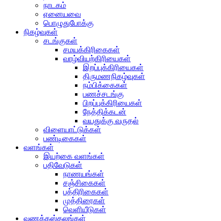
நாடகம்
ஏனையவை
பொழுதுபோக்கு
நிகழ்வுகள்
சடங்குகள்
சமயக்கிரிகைகள்
வாழ்வியற்கிரியைகள்
இறப்புக்கிரியைகள்
திருமணநிகழ்வுகள்
நம்பிக்கைகள்
பணச்சடங்கு
பிறப்புக்கிரியைகள்
நேத்திக்கடன்
வயதுக்கு வருதல்
விளையாட்டுக்கள்
பண்டிகைகள்
வளங்கள்
இயற்கை வளங்கள்
பதிவேடுகள்
நாணயங்கள்
சஞ்சிகைகள்
பத்திரிகைகள்
முத்திரைகள்
வெளியீடுகள்
வணக்கஸ்தலங்கள்