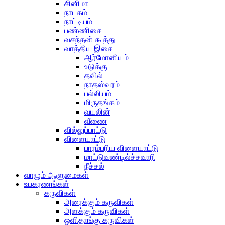
சினிமா
நாடகம்
நாட்டியம்
பண்ணிசை
வசந்தன் கூத்து
வாத்திய இசை
ஆர்மோனியம்
உடுக்கு
தவில்
நாதஸ்வரம்
பல்லியம்
மிருதங்கம்
வயலின்
வீணை
வில்லுப்பாட்டு
விளையாட்டு
பாரம்பரிய விளையாட்டு
மாட்டுவண்டில்ச்சவாரி
நீச்சல்
வாழும் ஆளுமைகள்
உபகரணங்கள்
கருவிகள்
அரைக்கும் கருவிகள்
அளக்கும் கருவிகள்
ஒளிதாங்கு கருவிகள்