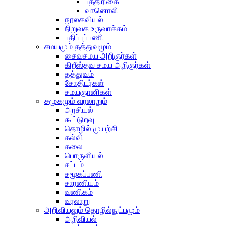
பத்திரிகை
வானொலி
நூலகவியல்
நிறுவக உருவாக்கம்
பதிப்புப்பணி
சமயமும் தத்துவமும்
சைவசமய அறிஞர்கள்
கிறீஸ்தவ சமய அறிஞர்கள்
தத்துவம்
சோதிடர்கள்
சமயஞானிகள்
சமூகமும் வரலாறும்
அரசியல்
கூட்டுறவு
தொழில் முயற்சி
கல்வி
கலை
பொருளியல்
சட்டம்
சமூகப்பணி
சாரணியம்
வணிகம்
வரலாறு
அறிவியலும் தொழில்நுட்பமும்
அறிவியல்