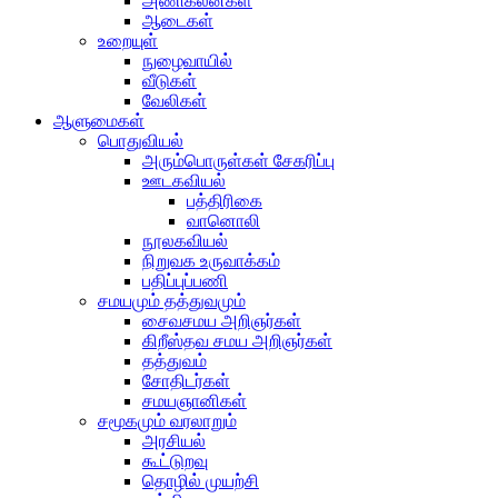
அணிகலன்கள்
ஆடைகள்
உறையுள்
நுழைவாயில்
வீடுகள்
வேலிகள்
ஆளுமைகள்
பொதுவியல்
அரும்பொருள்கள் சேகரிப்பு
ஊடகவியல்
பத்திரிகை
வானொலி
நூலகவியல்
நிறுவக உருவாக்கம்
பதிப்புப்பணி
சமயமும் தத்துவமும்
சைவசமய அறிஞர்கள்
கிறீஸ்தவ சமய அறிஞர்கள்
தத்துவம்
சோதிடர்கள்
சமயஞானிகள்
சமூகமும் வரலாறும்
அரசியல்
கூட்டுறவு
தொழில் முயற்சி