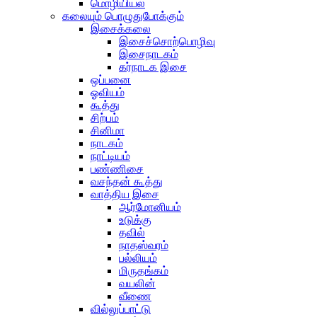
மொழியியல்
கலையும் பொழுதுபோக்கும்
இசைக்கலை
இசைச்சொற்பொழிவு
இசைநாடகம்
கர்நாடக இசை
ஒப்பனை
ஓவியம்
கூத்து
சிற்பம்
சினிமா
நாடகம்
நாட்டியம்
பண்ணிசை
வசந்தன் கூத்து
வாத்திய இசை
ஆர்மோனியம்
உடுக்கு
தவில்
நாதஸ்வரம்
பல்லியம்
மிருதங்கம்
வயலின்
வீணை
வில்லுப்பாட்டு