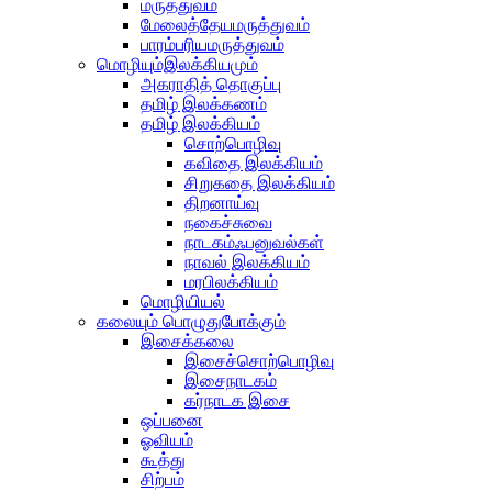
மருத்துவம்
மேலைத்தேயமருத்துவம்
பாரம்பரியமருத்துவம்
மொழியும்இலக்கியமும்
அகராதித் தொகுப்பு
தமிழ் இலக்கணம்
தமிழ் இலக்கியம்
சொற்பொழிவு
கவிதை இலக்கியம்
சிறுகதை இலக்கியம்
திறனாய்வு
நகைச்சுவை
நாடகம்ஃபனுவல்கள்
நாவல் இலக்கியம்
மரபிலக்கியம்
மொழியியல்
கலையும் பொழுதுபோக்கும்
இசைக்கலை
இசைச்சொற்பொழிவு
இசைநாடகம்
கர்நாடக இசை
ஒப்பனை
ஓவியம்
கூத்து
சிற்பம்