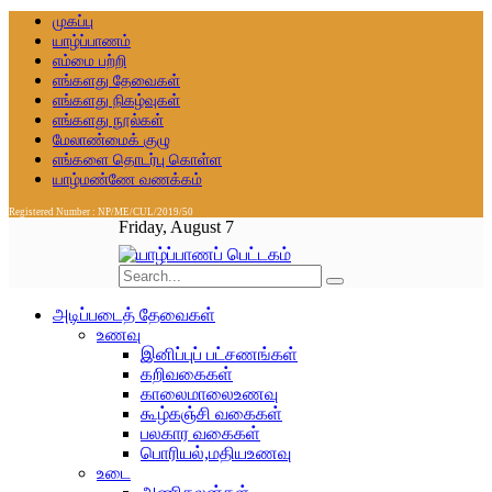
முகப்பு
யாழ்ப்பாணம்
எம்மை பற்றி
எங்களது தேவைகள்
எங்களது நிகழ்வுகள்
எங்களது நூல்கள்
மேலாண்மைக் குழு
எங்களை தொடர்பு கொள்ள
யாழ்மண்ணே வணக்கம்
Registered Number : NP/ME/CUL/2019/50
Friday, August 7
அடிப்படைத் தேவைகள்
உணவு
இனிப்புப் பட்சணங்கள்
கறிவகைகள்
காலைமாலைஉணவு
கூழ்கஞ்சி வகைகள்
பலகார வகைகள்
பொரியல்,மதியஉணவு
உடை