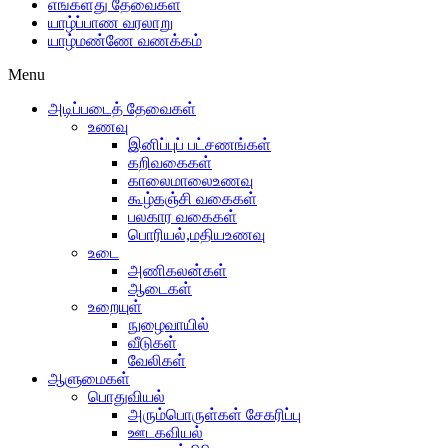
எங்களது தேவைகள்
யாழ்ப்பாண வரலாறு
யாழ்மண்ணே வணக்கம்
Menu
அடிப்படைத் தேவைகள்
உணவு
இனிப்புப் பட்சணங்கள்
கறிவகைகள்
காலைமாலைஉணவு
கூழ்கஞ்சி வகைகள்
பலகார வகைகள்
பொரியல்,மதியஉணவு
உடை
அணிகலன்கள்
ஆடைகள்
உறையுள்
நுழைவாயில்
வீடுகள்
வேலிகள்
ஆளுமைகள்
பொதுவியல்
அரும்பொருள்கள் சேகரிப்பு
ஊடகவியல்