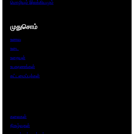
மொழியும் இலக்கியமும்
முதுசொம்
உணவு
உடை
உறையுள்
உபகரணங்கள்
கட்டமைப்புக்கள்
கலைகள்
நிகழ்வுகள்