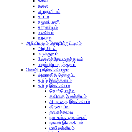
கல்வி
கலை
பொருளியல்
சட்டம்
சமூகப்பணி
சாரணியம்
வணிகம்
வரலாறு
அறிவியலும் தொழில்நுட்பமும்
அறிவியல்
மருத்துவம்
மேலைத்தேயமருத்துவம்
பாரம்பரியமருத்துவம்
மொழியும்இலக்கியமும்
அகராதித் தொகுப்பு
தமிழ் இலக்கணம்
தமிழ் இலக்கியம்
சொற்பொழிவு
கவிதை இலக்கியம்
சிறுகதை இலக்கியம்
திறனாய்வு
நகைச்சுவை
நாடகம்ஃபனுவல்கள்
நாவல் இலக்கியம்
மரபிலக்கியம்