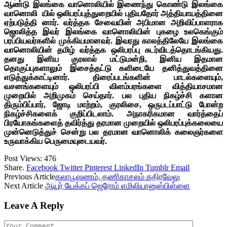
ஆண்டு இலங்கை வானொலியில் இணைந்து கொண்டு இலங்கை
வானொலி யில் ஒலிபரப்புத்துறையில் புதியதோர் அத்தியாயத்தினை
ஏற்படுத்தி னார். வர்த்தக சேவையின் அபிமான அறிவிப்பாளராக
ஜொலித்த இவர் இலங்கை வானொலியின் புகழை உலகெங்கும்
பரப்பியவர்களில் முக்கியமானவர். இவரது காலத்திலேயே இலங்கை
வானொலியின் தமிழ் வர்த்தக ஒலிபரப்பு சுடர்விடத்தொடங்கியது.
தனது இனிய குரலால் மட்டுமன்றி, இனிய இதமான
தொகுப்புகளாலும் இசைத்தட்டு களிடையே தனித்துவத்தினை
எடுத்துக்காட்டினார். திரைப்படங்களின் பாடல்களையும்,
வசனங்களையும் ஒலிபரப்பி விளம்பரங்களை வித்தியாசமான
முறையில் அறிமுகம் செய்தார். பல புதிய நிகழ்ச்சி களான
திரும்பிப்பார், ஜோடி மாற்றம், குரலிசை, ஒருபடப்பாட்டு போன்ற
நிகழ்ச்சிகளைக் குறிப்பிடலாம். அநாகரிகமான வார்த்தைப்
பிரயோகங்களைத் தவிர்த்து தரமான முறையில் ஒலிபரப்புக்கலையை
முன்னெடுத்துச் சென்று பல தரமான வானொலிக் கலைஞர்களை
உருவாக்கிய பெருமையுடையவர்.
Post Views:
476
Share.
Facebook
Twitter
Pinterest
LinkedIn
Tumblr
Email
Previous Article
கலாபூஷணம், தணிகாசலம் கதிரவேலு
Next Article
ஆயர் யேக்கப் ஜெரோம் எமிலியானுஸ்பிள்ளை
Leave A Reply