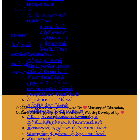
பண்டிகைகள்
வளங்கள்
இயற்கை வளங்கள்
பதிவேடுகள்
நாணயங்கள்
சஞ்சிகைகள்
கலைகள்
பத்திரிகைகள்
முத்திரைகள்
நிகழ்வுகள்
வெளியீடுகள்
வணக்கஸ்தலங்கள்
வணக்கஸ்தலங்கள்
இந்துஆலயங்கள்
வளங்கள்
விநாயகர் கோயில்கள்
அம்மன் கோயில்கள்
பதிவேடுகள்
சிவன் கோயில்கள்
முருகன் கோயில்கள்
வைஸ்ணவகோயில்கள்
நாகதம்பிரான் கோயில்கள்
சிறுதெய்வகோயில்கள்
சமாதிக் கோயில்கள்
© 2023 All Rights Reserved || Powerd By
Ministry of Education,
கத்தோலிக்கதேவாலயங்கள்
Cultural Affairs, Sports & Youth Affairs || Website Developed by
அமெரிக்கன் இலங்கைமி~ன் தென்
WEBbuilders.lk- 0769988123
இந்தியத்திருச்சபைத் தேவாலயங்கள்
இலங்கைத் திருச்சபைத் தேவாலயங்கள்
மெதடிஸ்த திருச்சபைத் தேவாலயங்கள்
விகாரைகள்