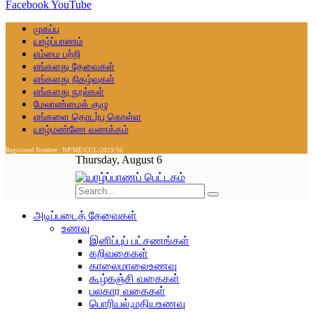
Facebook
YouTube
முகப்பு
யாழ்ப்பாணம்
எம்மை பற்றி
எங்களது தேவைகள்
எங்களது நிகழ்வுகள்
எங்களது நூல்கள்
மேலாண்மைக் குழு
எங்களை தொடர்பு கொள்ள
யாழ்மண்ணே வணக்கம்
Registered Number : NP/ME/CUL/2019/50
Thursday, August 6
அடிப்படைத் தேவைகள்
உணவு
இனிப்புப் பட்சணங்கள்
கறிவகைகள்
காலைமாலைஉணவு
கூழ்கஞ்சி வகைகள்
பலகார வகைகள்
பொரியல்,மதியஉணவு