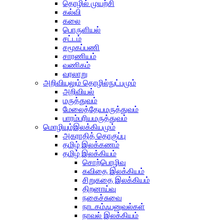
தொழில் முயற்சி
கல்வி
கலை
பொருளியல்
சட்டம்
சமூகப்பணி
சாரணியம்
வணிகம்
வரலாறு
அறிவியலும் தொழில்நுட்பமும்
அறிவியல்
மருத்துவம்
மேலைத்தேயமருத்துவம்
பாரம்பரியமருத்துவம்
மொழியும்இலக்கியமும்
அகராதித் தொகுப்பு
தமிழ் இலக்கணம்
தமிழ் இலக்கியம்
சொற்பொழிவு
கவிதை இலக்கியம்
சிறுகதை இலக்கியம்
திறனாய்வு
நகைச்சுவை
நாடகம்ஃபனுவல்கள்
நாவல் இலக்கியம்