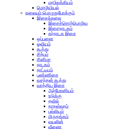
மரபிலக்கியம்
மொழியியல்
கலையும் பொழுதுபோக்கும்
இசைக்கலை
இசைச்சொற்பொழிவு
இசைநாடகம்
கர்நாடக இசை
ஒப்பனை
ஓவியம்
கூத்து
சிற்பம்
சினிமா
நாடகம்
நாட்டியம்
பண்ணிசை
வசந்தன் கூத்து
வாத்திய இசை
ஆர்மோனியம்
உடுக்கு
தவில்
நாதஸ்வரம்
பல்லியம்
மிருதங்கம்
வயலின்
வீணை