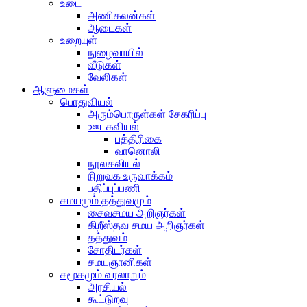
உடை
அணிகலன்கள்
ஆடைகள்
உறையுள்
நுழைவாயில்
வீடுகள்
வேலிகள்
ஆளுமைகள்
பொதுவியல்
அரும்பொருள்கள் சேகரிப்பு
ஊடகவியல்
பத்திரிகை
வானொலி
நூலகவியல்
நிறுவக உருவாக்கம்
பதிப்புப்பணி
சமயமும் தத்துவமும்
சைவசமய அறிஞர்கள்
கிறீஸ்தவ சமய அறிஞர்கள்
தத்துவம்
சோதிடர்கள்
சமயஞானிகள்
சமூகமும் வரலாறும்
அரசியல்
கூட்டுறவு