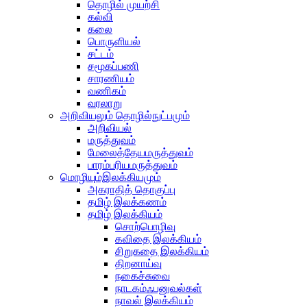
தொழில் முயற்சி
கல்வி
கலை
பொருளியல்
சட்டம்
சமூகப்பணி
சாரணியம்
வணிகம்
வரலாறு
அறிவியலும் தொழில்நுட்பமும்
அறிவியல்
மருத்துவம்
மேலைத்தேயமருத்துவம்
பாரம்பரியமருத்துவம்
மொழியும்இலக்கியமும்
அகராதித் தொகுப்பு
தமிழ் இலக்கணம்
தமிழ் இலக்கியம்
சொற்பொழிவு
கவிதை இலக்கியம்
சிறுகதை இலக்கியம்
திறனாய்வு
நகைச்சுவை
நாடகம்ஃபனுவல்கள்
நாவல் இலக்கியம்