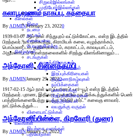
சிறுவர்இல்லங்கள்
முதியோர்இல்லங்கள்
கலாபூஷணம் நாகப்பு, கந்தையா
நூலகம்
கலைகள்
இசை
By
ADMIN
February 23, 2022
0
நடனம்
நாடகம்
1939-03-07 ஆம் நாள் சிந்துபுரம் வட்டுக்கோட்டை என்ற இடத்தில்
ஏனையவை
பிறந்தவர். நாட்டுக்கூத்து, கிராமியக் கலை, எழுத்தாக்கம்,
பொழுதுபோக்கு
பொம்மலாட்டம், குதிரையாட்டம், கரகாட்டம், காவடியாட்டம்,
நிகழ்வுகள்
அநுமனாட்டம் போன்றகலைகளில் சிறந்து விளங்கினாலும்…
சடங்குகள்
சமயக்கிரிகைகள்
அந்தோனி, சின்னத்தம்பி
வாழ்வியற்கிரியைகள்
இறப்புக்கிரியைகள்
By
ADMIN
January 29, 2022
0
திருமணநிகழ்வுகள்
நம்பிக்கைகள்
1917-02-15 ஆம் நாள் யாழ்ப்பாணம் -பாi~யூர் என்ற இடத்தில்
பணச்சடங்கு
பிறந்தவர். புராண, இதிகாச முறையில் நாட்டுக்கூத்துக்களில் பெண்
பிறப்புக்கிரியைகள்
பாத்திரங்களையேற்று நடித்த “ஸ்திரி பார்ட்” கலைஞ னாவார்.
நேத்திக்கடன்
நாட்டுக்கூத்துக்…
வயதுக்கு வருதல்
விளையாட்டுக்கள்
அந்தோனிப்பிள்ளை, கிறகோரி (துரை)
பண்டிகைகள்
வளங்கள்
இயற்கை வளங்கள்
By
ADMIN
January 29, 2022
0
பதிவேடுகள்