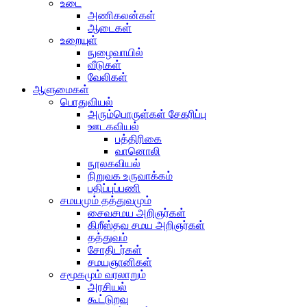
உடை
அணிகலன்கள்
ஆடைகள்
உறையுள்
நுழைவாயில்
வீடுகள்
வேலிகள்
ஆளுமைகள்
பொதுவியல்
அரும்பொருள்கள் சேகரிப்பு
ஊடகவியல்
பத்திரிகை
வானொலி
நூலகவியல்
நிறுவக உருவாக்கம்
பதிப்புப்பணி
சமயமும் தத்துவமும்
சைவசமய அறிஞர்கள்
கிறீஸ்தவ சமய அறிஞர்கள்
தத்துவம்
சோதிடர்கள்
சமயஞானிகள்
சமூகமும் வரலாறும்
அரசியல்
கூட்டுறவு