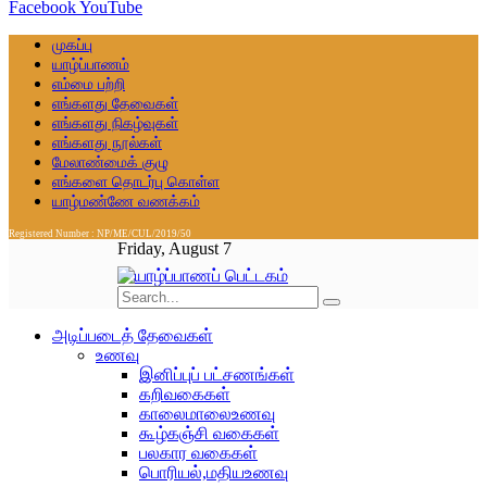
Facebook
YouTube
முகப்பு
யாழ்ப்பாணம்
எம்மை பற்றி
எங்களது தேவைகள்
எங்களது நிகழ்வுகள்
எங்களது நூல்கள்
மேலாண்மைக் குழு
எங்களை தொடர்பு கொள்ள
யாழ்மண்ணே வணக்கம்
Registered Number : NP/ME/CUL/2019/50
Friday, August 7
அடிப்படைத் தேவைகள்
உணவு
இனிப்புப் பட்சணங்கள்
கறிவகைகள்
காலைமாலைஉணவு
கூழ்கஞ்சி வகைகள்
பலகார வகைகள்
பொரியல்,மதியஉணவு