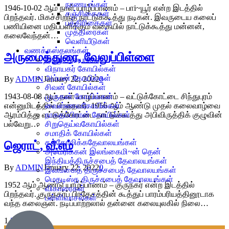
நாணயங்கள்
1946-10-02 ஆம் நாள் யாழ்ப்பாணம் – பாi~யூர் என்ற இடத்தில்
சஞ்சிகைகள்
பிறந்தவர். மிகச்சிறந்த நாட்டுக்கூத்து நடிகன். இவருடைய கலைப்
பத்திரிகைகள்
பணியினை மதிப்பளிக்கும் வகையில் நாட்டுக்கூத்து மன்னன்,
முத்திரைகள்
கலைவேந்தன்…
வெளியீடுகள்
வணக்கஸ்தலங்கள்
அருமைத்துரை, வேலுப்பிள்ளை
இந்துஆலயங்கள்
விநாயகர் கோயில்கள்
அம்மன் கோயில்கள்
By
ADMIN
January 22, 2022
0
சிவன் கோயில்கள்
முருகன் கோயில்கள்
1943-08-08 ஆம் நாள் யாழ்ப்பாணம் – வட்டுக்கோட்டை சிந்துபுரம்
வைஸ்ணவகோயில்கள்
என்னுமிடத்தில் பிறந்தவர். 1956 ஆம் ஆண்டு முதல் கலைவாழ்வை
நாகதம்பிரான் கோயில்கள்
ஆரம்பித்து வட்டுக்கோட்டை நாட்டுக்கூத்து அபிவிருத்திக் குழுவின்
சிறுதெய்வகோயில்கள்
பல்வேறு…
சமாதிக் கோயில்கள்
கத்தோலிக்கதேவாலயங்கள்
ஜெராட், வீ.எம்
அமெரிக்கன் இலங்கைமி~ன் தென்
இந்தியத்திருச்சபைத் தேவாலயங்கள்
By
ADMIN
January 22, 2022
0
இலங்கைத் திருச்சபைத் தேவாலயங்கள்
மெதடிஸ்த திருச்சபைத் தேவாலயங்கள்
1952 ஆம் ஆண்டு யாழ்ப்பாணம் – குருநகர் என்ற இடத்தில்
விகாரைகள்
பிறந்தவர். குருநகர்ப் பிரதேசத்தின் கூத்துப் பாரம்பரியத்தினூடாக
பள்ளிவாசல்கள்
வந்த கலைஞன். நடிப்பாற்றலால் தன்னை கலையுலகில் நிலை…
1
2
3
Next