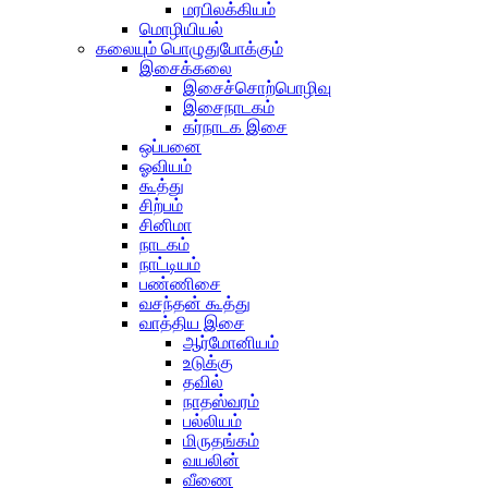
மரபிலக்கியம்
மொழியியல்
கலையும் பொழுதுபோக்கும்
இசைக்கலை
இசைச்சொற்பொழிவு
இசைநாடகம்
கர்நாடக இசை
ஒப்பனை
ஓவியம்
கூத்து
சிற்பம்
சினிமா
நாடகம்
நாட்டியம்
பண்ணிசை
வசந்தன் கூத்து
வாத்திய இசை
ஆர்மோனியம்
உடுக்கு
தவில்
நாதஸ்வரம்
பல்லியம்
மிருதங்கம்
வயலின்
வீணை