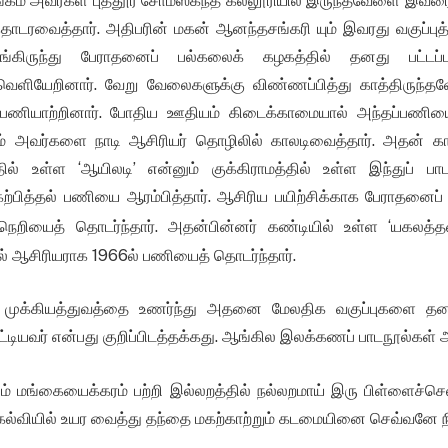
ிங்கம் அவர்கள் புத்தூர் சோமஸ்கந்த கல்லூரியில் இருந்தவேளை இவர
ொடரவைத்தார். அதிபரின் மகன் ஆனந்தசங்கரி யும் இவரது வகுப்ப
ங்கிருந்து பேராதனைப் பல்கலைக் கழகத்தில் தனது பட்டப்ப
வெளியேறினார். வேறு வேலைகளுக்கு விண்ணப்பித்து காத்திருந்த
பணியாற்றினார். போதிய ஊதியம் கிடைக்காமையால் அந்தப்பணியை வ
னம் அவர்களை நாடி ஆசிரியர் தொழிலில் காலடிவைத்தார். அதன் 
ில் உள்ள ‘ஆயிலடி’ என்னும் குக்கிராமத்தில் உள்ள இந்துப் ப
்பித்தல் பணியை ஆரம்பித்தார். ஆசிரிய பயிற்சிக்காக பேராதனைப்
ெறியைத் தொடர்ந்தார். அதன்பின்னர் கண்டியில் உள்ள ‘யகலத்தன
ல் ஆசிரியராக 1966ல் பணியைத் தொடர்ந்தார்.
் முக்கியத்துவத்தை உணர்ந்து அதனை மேலதிக வகுப்புகளை தனத
கட்டியவர் என்பது குறிப்பிடத்தக்கது. ஆங்கில இலக்கணப் பாடநூல்கள் 
் மங்கையைக்கரம் பற்றி இல்லறத்தில் நல்லறமாய் இரு பிள்ளைச்செல
கல்வியில் உயர வைத்து தந்தை மகற்காற்றும் கடமையினை செவ்வனே ந