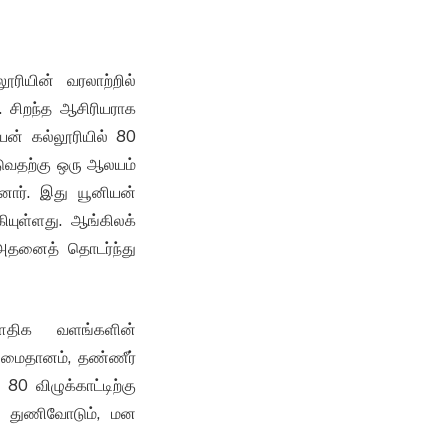
ரியின் வரலாற்றில்
. சிறந்த ஆசிரியராக
யன் கல்லூரியில் 80
டுவதற்கு ஒரு ஆலயம்
னார். இது யூனியன்
ியுள்ளது. ஆங்கிலக்
. அதனைத் தொடர்ந்து
பௌதிக வளங்களின்
ு மைதானம், தண்ணீர்
80 விழுக்காட்டிற்கு
ி துணிவோடும், மன