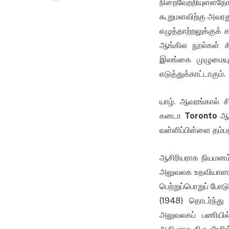
நிறைவேற்றியுள்ள
கூறுமளவிற்கு அவரது
எழுத்தாற்றலுக்குக்
ஆங்கில நூல்கள் ச
இலங்கை முழுமையு
எடுத்துக்காட்டாகும்.
யாழ். ஆவரங்கால் சி
கனடா
Toronto
ஆக
வள்ளிப்பிள்ளை தம்ப
ஆசிரியராக நியமனம்
அலுவலக உதவியாளராக
பெற்றுப்பொறுப் போட
(1948) தொடர்ந்த
அலுவலகப் பணியில