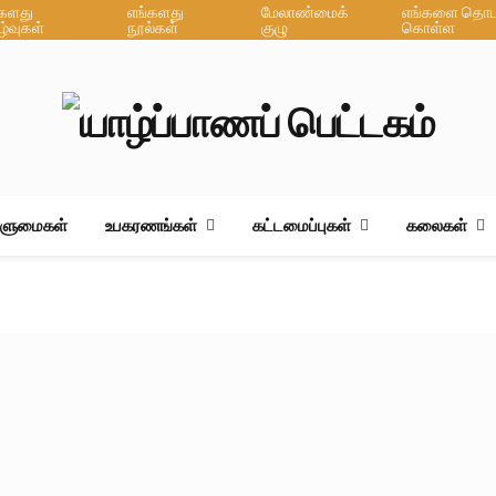
்களது
எங்களது
மேலாண்மைக்
எங்களை தொடர
ழ்வுகள்
நூல்கள்
குழு
கொள்ள
ஆளுமைகள்
உபகரணங்கள்
கட்டமைப்புகள்
கலைகள்