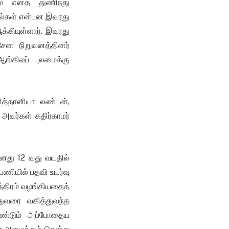
மே எனத் துணிந்து
ாவல்கள் என்பன இவரது
க்கியுள்ளார். இவரது
சேன நிறுவனத்தினர்
்கிலப் புலமைக்கு
ித்தானியா லண்டன்,
அவர்கள் கதிர்காமர்
தனது 12 வது வயதில்
ணியில் பதவி உயர்வு
ந்திரம் வழங்கியதைத்
ுவரை வகித்துவந்த
ீண்டும் அப்போதைய