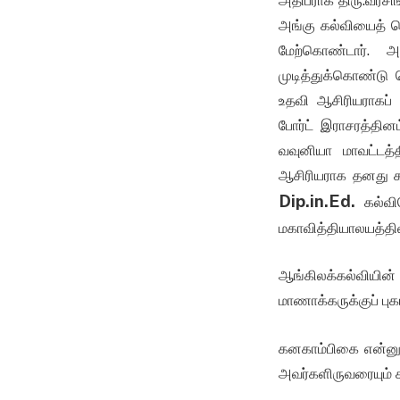
அதிபராக திரு.வீரச
அங்கு கல்வியைத் த
மேற்கொண்டார். அ
முடித்துக்கொண்டு 
உதவி ஆசிரியராகப் 
போர்ட் இராசரத்தி
வவுனியா மாவட்டத்த
ஆசிரியராக தனது கற
Dip.in.Ed.
கல்விந
மகாவித்தியாலயத்தி
ஆங்கிலக்கல்வியின
மாணாக்கருக்குப் பு
கனகாம்பிகை என்னும
அவர்களிருவரையும் 