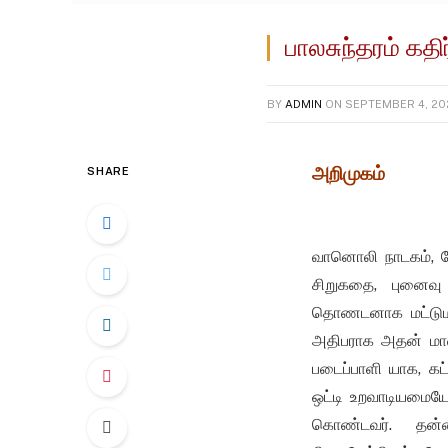
பாலசுந்தரம் கதி
BY
ADMIN
ON
SEPTEMBER 4, 20
அறிமுகம்
SHARE
வானொலி நாடகம், மே
சிறுகதை, புனைவு
தொணடனாக மட்டுமன்
அதிபராக அதன் மாண
படைப்பாளி யாக, கட
ஒட்டி உறவாடியமையே
கொண்டவர். தன்ன