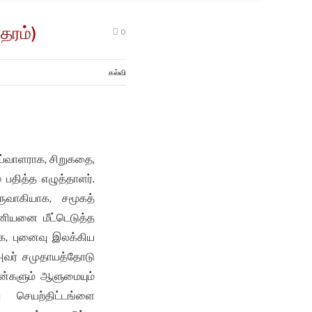
்தரம்)
0
கல்வி
ய்வாளராக, சிறுகதை,
பதித்த எழுத்தாளர்.
ுவாகியாக, சமூகத்
னியனை மீட்டெடுத்த
க, புனைவு இலக்கிய
 அவர் சமுதாயத்தோடு
ன்களும் ஆளுமையும்
 செயற்திட்டங்ளை