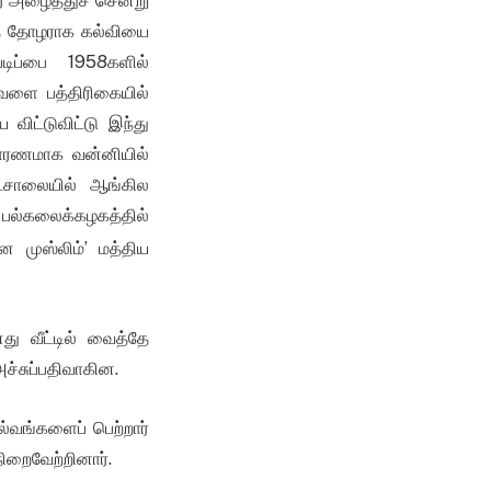
ை அழைத்துச் சென்று
ுத் தோழராக கல்வியை
டிப்பை 1958களில்
வேளை பத்திரிகையில்
ிட்டுவிட்டு இந்து
காரணமாக வன்னியில்
ாடசாலையில் ஆங்கில
 பல்கலைக்கழகத்தில்
 முஸ்லிம்’ மத்திய
ு வீட்டில் வைத்தே
அச்சுப்பதிவாகின.
்வங்களைப் பெற்றார்
ிறைவேற்றினார்.