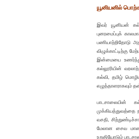
யூனியனில் பொற்
இவர் யூனியன் கல்ல
புனரமைப்புக் காலம
பணியாற்றிதோடு அதி
விழுக்காட்டிற்கு 
இன்மையை உணர்ந்து
கல்லூரியின் வரலாற
கல்வி, தமிழ் மொழி
எழுத்தாளராகவும் த
பாடசாலையின் கல
முக்கியத்துவத்தை 
வசதி, சிற்றுண்டிச்
மேலான சைவ மாணவர
உறுதியோடும் பாடசா