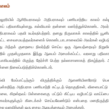
காலம்
ூரியில் ஆசிரியராகவும் அதிபராகவும் பணியாற்றிய காலம் கல்லூ
ாகப் பதிவாகியுள்ளது. கல்வியால் தன்னை வளர்த்துக்கொண்ட அவர்
பராகவம் பதவி உயர்வுபெற்றார். தனது நிருவாகக் காலத்தில் யூனி
மேற்பட்ட சைவசமயத்தவர்களைக் கொண்டபாடசாலையில் அவர்கள் வழிப
 அந்தக் குறையை நிவர்த்தி செய்ய ஒரு ஆலயத்தையும் நிறுவி
்றில் முதன்முதலாக இந்து ஆலயம் அமைக்கப்பட்ட வரலாறு பதிவாக
யாகியவற்றில் மிகுந்த தேர்ச்சி பெற்ற நல்லாசானாகத் திகழ்ந்தார்
ன்னை நிலைப்படுத்திக்கொண்டார்.
்வி மேம்பாட்டிற்கும் விருத்திக்கும் ஆளணியினரோடு 
நன்கறிந்த அதிபராக பணியாற்றி கட்டிடத் தொகுதிகள், விளையாட்ட
சாலை, கிறஸ்தவப் பிள்ளகைளகு மட்டும் கிட்டிய வழிபாட்டு வாய்ப்பை 
்களுக்கும் கிடைக்கச் செய்யவேண்டும் என்பதை மனதிருத்த
லை வளவிற்குள் ஒரு சைவ ஆலயத்தையும் அமைத்தார்.