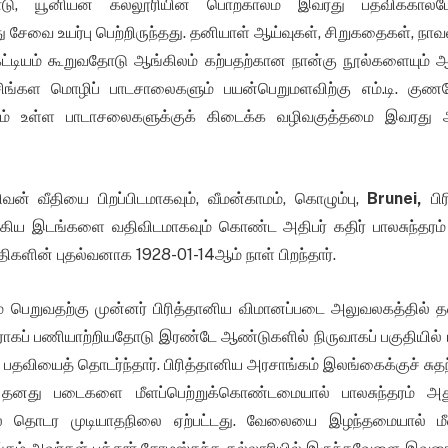
தோடு, யூனியன் கல்லூரியின் பொற்காலம் இவரது பதவிக்கால
 சேவை உயர்பு பெற்றிருந்தது. தனியாள் ஆய்வுகள், சிறுகதைகள், ந
 கட்டியம் கூறுவதோடு ஆங்கிலம் கற்பதற்கான நான்கு நூல்களையும் ஆ
ிங்கள மொழிப் பாடசாலைகளும் பயன்பெறுமளவிற்கு எம்.டி. குண
ம் உள்ள பாடாசலைகளுக்குக் கிடைக்க வழிவகுத்தமை இவரது ஆங
வன் வீதியை பிறப்பிடமாகவும், வீமன்காமம், கொழும்பு,
Brunei,
பிர
ிய இடங்களை வதிவிடமாகவும் கொண்ட அதிபர் கதிர் பாலசுந்தரம் 
திகளின் புதல்வனாக 1928-01-14ஆம் நாள் பிறந்தார்.
 பெறுவதற்கு முன்னர் பிரித்தானிய விமானப்படை அலுவலகத்தில் 
ப் பணியாற்றியதோடு இரண்டே ஆண்டுகளில் நிருவாகப் பகுதியில் ப
ு பதவியைத் தொடர்ந்தார். பிரித்தானிய அரசாங்கம் இலங்கைக்குச் சுத
ு தனது படைகளை மீளப்பெற்றுக்கொண்டமையால் பாலசுந்தரம் அத
் தொடர முடியாதநிலை ஏற்பட்டது. வேலையை இழந்தமையால் ம