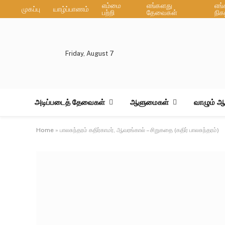
எம்மை
எங்களது
எங
முகப்பு
யாழ்ப்பாணம்
பற்றி
தேவைகள்
நிக
Friday, August 7
அடிப்படைத் தேவைகள்
ஆளுமைகள்
வாழும் 
Home
»
பாலசுந்தரம் கதிர்காமர், ஆவரங்கால் – சிறுகதை (கதிர் பாலசுந்தரம்)