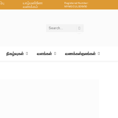
்பு
யாழ்மண்ணே
Registered Number :
வணக்கம்
NP/ME/CUL/2019/50
நிகழ்வுகள்
வளங்கள்
வணக்கஸ்தலங்கள்