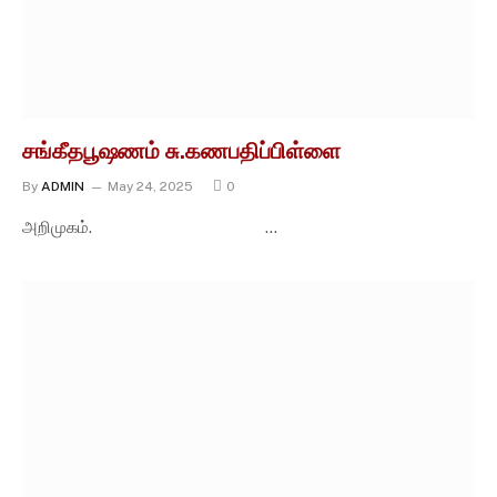
சங்கீதபூஷணம் சு.கணபதிப்பிள்ளை
By
ADMIN
May 24, 2025
0
அறிமுகம். …