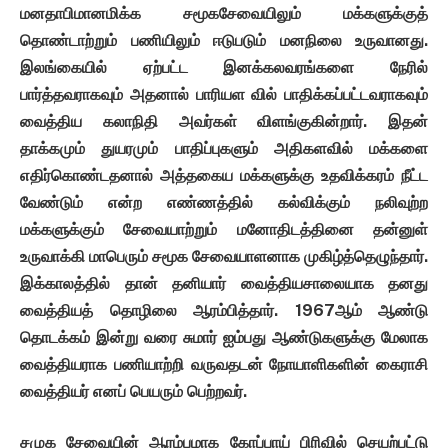
மனதாபிமானமிக்க
சமூகசேவையிலும்
மக்களுக்குத்
தொண்டாற்றும்
பணியிலும்
ஈடுபடும்
மனநிலை
உருவானது
.
இலங்கையில்
ஏற்பட்ட
இனக்கலவரங்களை
நேரில்
பார்த்தவராகவும்
அதனால்
பாரியள
வில்
பாதிக்கப்பட்டவராகவும்
வைத்திய
கலாநிதி
அவர்கள்
விளங்குகின்றார்
.
இதன்
தாக்கமும்
துயரமும்
பாதிப்புகளும்
அதிகளவில்
மக்களை
எதிர்கொண்டதனால்
அத்தகைய
மக்களுக்கு
உதவிக்கரம்
நீட்ட
வேண்டும்
என்ற
எண்ணத்தில்
கல்விக்கும்
நலிவுற்ற
மக்களுக்கும்
சேவையாற்றும்
மனோதிடத்தினை
தன்னுள்
உருவாக்கி
மாபெரும்
சமூக
சேவையாளனாக
முகிழ்த்தெழுந்தார்
.
இக்காலத்தில்
தான்
தனியார்
வைத்தியசாலையாக
தனது
வைத்தியத்
தொழிலை
ஆரம்பித்தார்
. 1967
ஆம்
ஆண்டு
தொடக்கம்
இன்று
வரை
சுமார்
ஐம்பது
ஆண்டுகளுக்கு
மேலாக
வைத்தியராக
பணியாற்றி
வருவதடன்
நோயாளிகளின்
கைராசி
வைத்தியர்
எனப்
பெயரும்
பெற்றவர்
.
சமுக
சேவையின்
ஆரம்பமாக
கோப்பாய்
பிரிவில்
செயற்பட்டு