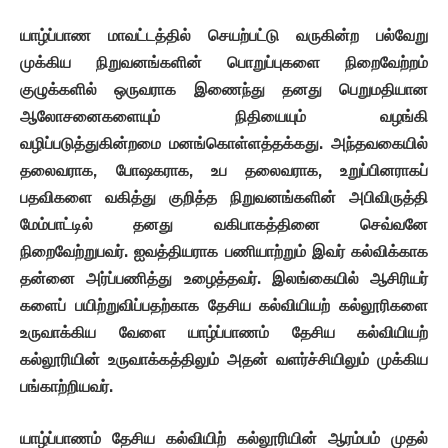
யாழ்ப்பாண
மாவட்டத்தில்
செயற்பட்டு
வருகின்ற
பல்வேறு
முக்கிய
நிறுவனங்களின்
பொறுப்புகளை
நிறைவேற்றம்
குழுக்களில்
ஒருவராக
இணைந்து
தனது
பெறுமதியான
ஆலோசனைகளையும்
நிதியையும்
வழங்கி
வழிப்படுத்துகின்றமை
மனங்கொள்ளத்தக்கது
.
அந்தவகையில்
தலைவராக
,
போஷகராக
,
உப
தலைவராக
,
உறுப்பினராகப்
பதவிகளை
வகித்து
குறித்த
நிறுவனங்களின்
அபிவிருத்தி
மேம்பாட்டில்
தனது
வகிபாகத்தினை
செவ்வனே
நிறைவேற்றுபவர்
.
ஐவத்தியராக
பணியாற்றும்
இவர்
கல்விக்காக
தன்னை
அர்ப்பணித்து
உழைத்தவர்
.
இலங்கையில்
ஆசிரியர்
களைப்
பயிற்றுவிப்பதற்காக
தேசிய
கல்வியியற்
கல்லூரிகளை
உருவாக்கிய
வேளை
யாழ்ப்பாணம்
தேசிய
கல்வியியற்
கல்லூரியின்
உருவாக்கத்திலும்
அதன்
வளர்ச்சியிலும்
முக்கிய
பங்காற்றியவர்
.
யாழ்ப்பாணம்
தேசிய
கல்வியிற்
கல்லூரியின்
ஆரம்பம்
முதல்