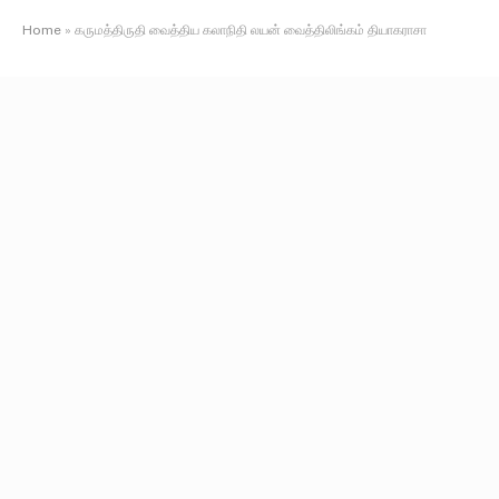
Home
»
கருமத்திருதி வைத்திய கலாநிதி லயன் வைத்திலிங்கம் தியாகராசா