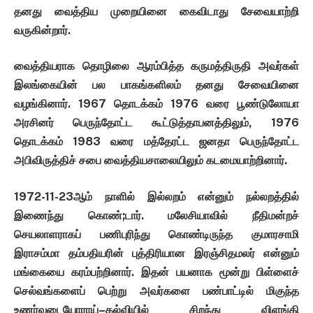
தனது
வைத்திய
முறையினை
கைவிடாது
சேவையாற்றி
வருகின்றார்
.
வைத்தியராக
தொழிலை
ஆரம்பித்த
கருமத்திருதி
அவர்கள்
இலங்கையின்
பல
பாகங்களிலம்
தனது
சேவையினை
வழங்கினார்
. 1967
தொடக்கம்
1976
வரை
பூண்டுலோயா
அரசினர்
பெருந்தோட்ட
கூட்டுத்தாபனத்திலும்
, 1976
தொடக்கம்
1983
வரை
மத்தேரட்ட
ஜனதா
பெருந்தோட்ட
அபிவிருத்திச்
சபை
வைத்தியசாலையிலும்
கடமையாற்றினார்
.
1972-11-23
ஆம்
நாளில்
இல்லறம்
என்னும்
நல்லறத்தில்
இணைந்து
கொண்
;
டார்
.
மலேசியாவில்
நீதிமன்றச்
செயலாளராகப்
பணிபுரிந்து
கொண்டிருந்த
குமாரசாமி
இராசம்மா
தம்பதியரின்
புத்திரியான
இரஞ்சிதமலர்
என்னும்
மங்கையை
கரம்பற்றினார்
.
இதன்
பயனாக
மூன்று
பிள்ளைச்
செல்வங்களைப்
பெற்று
அவர்களை
பண்பாட்டில்
மிகுந்த
உணர்வுடையோராய்
–
கல்வியில்
சிறந்து
விளங்கி