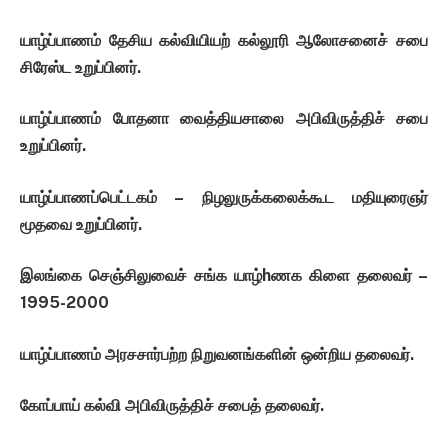
யாழ்ப்பாணம்
தேசிய
கல்வியியற்
கல்லூரி
ஆலோசனைச்
சபை
சிரேஸ்ட
உறுப்பினர்
.
யாழ்ப்பாணம்
போதனா
வைத்தியசாலை
அபிவிருத்திச்
சபை
உறுப்பினர்
.
யாழ்ப்பாணப்
பெட்டகம்
–
நிழலுருக்
கலைக்கூட
மதியுரைஞர்
மூதவை
உறுப்பினர்
.
இலங்கை
செஞ்சிலுவைச்
சங்க
யாழ்
h
ணக
கிளை
தலைவர்
–
1995-2000
யாழ்ப்பாணம்
அரசசார்பற்ற
நிறுவனங்களின்
ஒன்றிய
தலைவர்
.
கோப்பாய்
கல்வி
அபிவிருத்திச்
சபைத்
தலைவர்
.