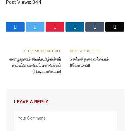
Post Views:
344
Facebook
Twitter
Pinterest
LinkedIn
Tumblr
Email
PREVIOUS ARTICLE
NEXT ARTICLE
கலாபூஷணம் சிவத்தமிழ்வித்கர்
செல்லத்துரை,வல்லிபுரம்
சிவசுப்பிரமணியம் மகாலிங்கம்
(இசைமணி)
(சிவ.மகாலிங்கம்)
LEAVE A REPLY