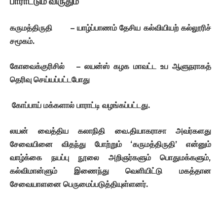
பாராட்டும் விருதும்
கருமத்திருதி
–
யாழ்ப்பாணம்
தேசிய
கல்வியியற்
கல்லூரிச்
சமூகம்
.
கோவைக்குரிசில்
–
லயன்ஸ்
கழக
மாவட்ட
உப
ஆளுநராகத்
தெரிவு
செய்யப்பட்டபோது
கோப்பாய்
மக்களால்
பாராட்டி
வழங்கப்பட்டது
.
லயன்
வைத்திய
கலாநிதி
வை
.
தியாகராசா
அவர்களது
சேவையினை
விதந்து
போற்றும்
‘
கருமத்திருதி
’
என்னும்
வாழ்க்கை
நயப்பு
நூலை
அறிஞர்களும்
பொதுமக்களும்
,
கல்விமான்ளும்
இணைந்து
வெளியிட்டு
மகத்தான
சேவையாளனை
பெருமைப்படுத்தியுள்ளனர்
.