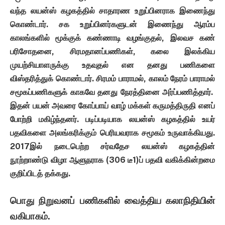
வந்த
லயன்ஸ்
கழகத்தில்
சாதாரண
உறுப்பினராக
இணைந்து
கொண்டார்
.
சக
உறுப்பினர்களுடன்
இணைந்து
ஆரம்ப
காலங்களில்
மூக்குக்
கண்ணாடி
வழங்குதல்
,
இலவச
கண்
பரிசோதனை
,
சிரமதானப்பணிகள்
,
கலை
இலக்கிய
முயற்சியாளருக்கு
உதவுதல்
என
தனது
பணிகளை
விஸ்தரித்துக்
கொண்டார்
.
சிரமம்
பாராமல்
,
காலம்
நேரம்
பாராமல்
சமூகப்பணிகளுக் காகவே
தனது
நேரத்தினை
அர்ப்பணித்தார்
.
இதன்
பயன்
அவரை
கோப்பாய்
வாழ்
மக்கள்
கருமத்திருதி
எனப்
போற்றி
மகிழ்ந்தனர்
.
படிப்படியாக
லயன்ஸ்
கழகத்தில்
உயர்
பதவிகளை
அலங்கரிக்கும்
பெரியவராக
சமூகம்
உருவாக்கியது
.
2017
இல்
நடைபெற்ற
சர்வதேச
லயன்ஸ்
கழகத்தின்
நூற்றாண்டு
விழா
ஆளுநராக
(306
டீ
1)
ப்
பதவி
வகிக்கின்றமை
குறிப்பிடத் தக்கது
.
பொது நிறுவனப் பணிகளில் வைத்திய கலாநிதியின்
வகிபாகம்.