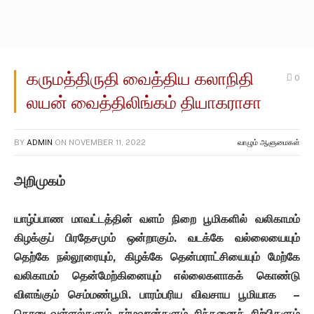
கருமத்திருதி வைத்திய கலாநிதி
0
லயன் வைத்திலிங்கம் தியாகராசா
BY
ADMIN
ON
NOVEMBER 11, 2022
வாழும் ஆளுமைகள்
அறிமுகம்
யாழ்ப்பாண
மாவட்டத்தின்
வளம்
நிறை
பூமிகளில்
வலிகாமம்
கிழக்குப்
பிரதேசமும்
ஒன்றாகும்
.
வடக்கே
வல்லையையும்
தெற்கே
நல்லூரையும்
,
கிழக்கே
தென்மராட்சியையும்
மேற்கே
வலிகாமம்
தென்மேற்கினையும்
எல்லைகளாகக்
கொண்டு
விளங்கும்
செம்மண்பூமி
.
பாரம்பரிய
விவசாய
பூமியாக
–
கொடைவள்ளல்களும்
தர்மவான்களும்
சிந்தனைச்
சிற்பிகளும்