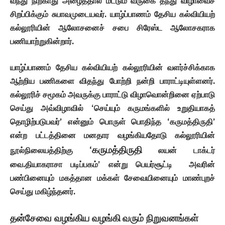
வந்து
நிற்காது
அழைத்தால்
மட்டும்
வருகை
தந்து
விழாவைச்
சிறப்பிக்கும்
சுபாவமுடையவர்
.
யாழ்ப்பாணம்
தேசிய
கல்வியியற்
கல்லூரியின்
ஆலோசனைச்
சபை
சிரேஸ்ட
ஆலோசகராக
பணியாற்றுகின்றார்
.
யாழ்ப்பாணம்
தேசிய
கல்வியியற்
கல்லூரியின்
வளர்ச்சிக்காக
ஆற்றிய
பணிகளை
விதந்து
போற்றி
நன்றி
பாராட்டியுள்ளனர்
.
கல்லூரிச்
சமூகம்
அவருக்கு
பாராட்டு
விழாவொன்றினை
ஏற்பாடு
செய்து
அவ்விழாவில்
‘
செய்யும்
கருமங்களில்
உறுதியாகத்
தொழிற்படுபவர்
’
என்னும்
பொருள்
பொதிந்த
‘
கருமத்திருதி
’
என்ற
பட்டத்தினை
மனதார
வழங்கியதோடு
கல்லூரியின்
‘
கருமத்திருதி
நூல்நிலையத்திற்கு
லயன்
டாக்டர்
வை
.
தியாகராசா
படிப்பகம்
’
என்று
பெயர்சூட்டி
அவரின்
பண்பினையும்
மகத்தான
மக்கள்
சேவையினையும்
மாண்புறச்
செய்து
மகிழ்ந்தனர்
.
தன்சேவை
வழங்கிய
வழங்கி வரும்
நிறுவனங்கள்