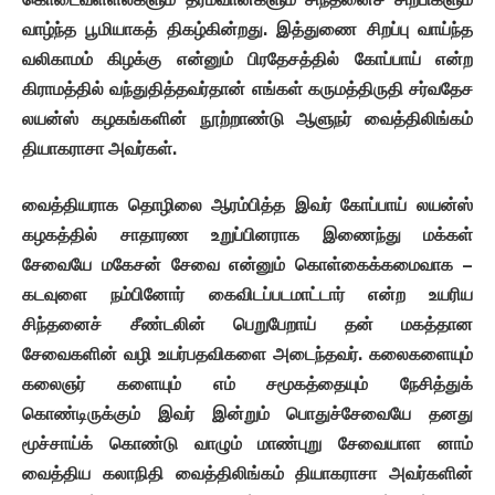
வாழ்ந்த
பூமியாகத்
திகழ்கின்றது
.
இத்துணை
சிறப்பு
வாய்ந்த
வலிகாமம்
கிழக்கு
என்னும்
பிரதேசத்தில்
கோப்பாய்
என்ற
கிராமத்தில்
வந்துதித்தவர்தான்
எங்கள்
கருமத்திருதி
சர்வதேச
லயன்ஸ்
கழகங்களின்
நூற்றாண்டு
ஆளுநர்
வைத்திலிங்கம்
தியாகராசா
அவர்கள்
.
வைத்தியராக
தொழிலை
ஆரம்பித்த
இவர்
கோப்பாய்
லயன்ஸ்
கழகத்தில்
சாதாரண
உறுப்பினராக
இணைந்து
மக்கள்
சேவையே
மகேசன்
சேவை
என்னும்
கொள்கைக்கமைவாக
–
கடவுளை
நம்பினோர்
கைவிடப்படமாட்டார்
என்ற
உயரிய
சிந்தனைச்
சீண்டலின்
பெறுபேறாய்
தன்
மகத்தான
சேவைகளின்
வழி
உயர்பதவிகளை
அடைந்தவர்
.
கலைகளையும்
கலைஞர் களையும்
எம்
சமூகத்தையும்
நேசித்துக்
கொண்டிருக்கும்
இவர்
இன்றும்
பொதுச்சேவையே
தனது
மூச்சாய்க்
கொண்டு
வாழும்
மாண்புறு
சேவையாள னாம்
வைத்திய
கலாநிதி
வைத்திலிங்கம்
தியாகராசா
அவர்களின்