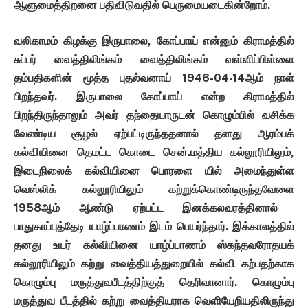
ஆளுமைத்திறனை
பதிவிடுவதில்
பெருமையடைகின்றோம்
.
வலிகாமம்
கிழக்கு
இருபாலை
,
கோப்பாய்
என்னும்
கிராமத்தில்
சுப்பர்
வைத்திலிங்கம்
வைத்திலிங்
கம்
வள்ளிப்பிள்ளை
தம்பதிகளின்
மூத்த
புதல்வனாய்
1946-04-14
ஆம்
நாள்
பிறந்தவர்
.
இருபாலை
கோப்பாய்
என்ற
கிராமத்தில்
பிறந்திருந்தாலும்
அவர்
தந்தையாருடன்
கொழும்பில்
வசிக்க
வேண்டிய
சூழல்
ஏற்பட்டிருந்ததனால்
தனது
ஆரம்பக்
கல்வியினை
தெமட்ட கொடை
சென்
.
மத்திய
கல்லூரியிலும்
,
இடைநிலைக்
கல்வியினை
பொரளை யில்
அமைந்துள்ள
வெஸ்லிக்
கல்லூரியிலும்
கற்றுக்கொண்டிருந்தவேளை
1958
ஆம்
ஆண்டு
ஏற்பட்ட
இனக்
கலவரத்தினால்
பாதுகாப்புத்தேடி
யாழ்ப்பாணம்
இடம்
பெயர்ந்தார்
.
இக்காலத்தில்
தனது
உயர்
கல்வியினை
யாழ்ப்பாணம்
ஸ்கந்தவரோதயக்
கல்லூரியிலும்
கற்று
வைத்தியத்துறையில்
கல்வி
கற்பதற்காக
கொழும்பு
மருத்துவபீடத்திற்குத்
தெரிவானார்
.
கொழும்பு
மருத்துவ
பீடத்தில்
கற்று
வைத்தியராக
வெளியேறியதிலிருந்து