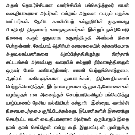
அதன்
தொடர்ச்சியான
வளர்ச்சியில்
பங்கெடுத்தவர்
லயன்
வை
.
தியாகராசா
அவர்கள்
என்றால்
அதனை
எவரும்
மறுக்க
மாட்டார்கள்
.
தேசிய
கலவியியற்
கல்லூரியின்
முதலாவது
பீடாதிபதி
திருவாளர்
கமலநாதனவர்கள்
இன்றும்
நன்றியோடு
நினைவு
கூரும்
ஒருவராக
கருமத்திருதி
அவர்கள்
நிலை
பெற்றுள்ளார்
.
கோப்பாய்
ஆசிரியர்
கலாசாலையில்
தற்காலிகமாக
அலுவலகப்பணிகளை
ஆரம்பித்ததிலிருந்து
நிரந்தரக்
கட்டடங்கள்
அமைப்பது
வரையில்
கல்லூரி
நிர்வாகத்தினருள்
ஒருவர்
போல்
பணியாற்றினார்
.
காணி
பெற்றுக்கொத்தமை
,
ஆரம்
;
பப்
பணிகளுக்கான
தளபாடங்கள்
,
நிதிவசதிகளைப்
பெற்றுக்கொடுத்தல்
,
இடர்கால
முகாமைத் துவ
ஆலோசனைகள்
வழங்குதல்
என
அனைத்துச்
செயற்பாடுகளிலும்
பங்கெடுத்து
யாழ்ப்பாணம்
தேசிய
கல்வியியற்
கல்லூரி
இன்றைய
வளர்ச்சி
நிலையடைந்தமை
குறிப்பிடத்தக்கது
.
இப்பணிகளில்
இணைந்து
செயற்பட்ட
லயன்
வை
.
தியாகராசா
அவர்கள்
ஒருபோதும்
இதை
நான்
தான்
செய்தேன்
என்று
கூறி
இறுமாப்புடன்
முன்னுக்கு