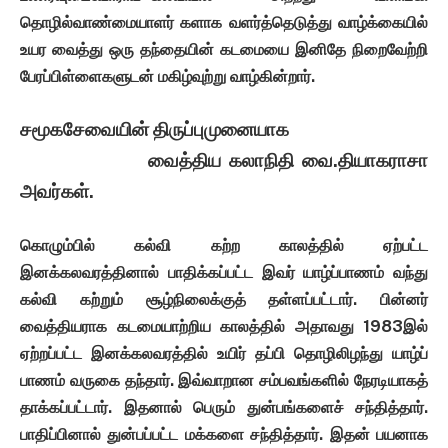
தொழில்வாண்மையாளர் களாக
வளர்த்தெடுத்து
வாழ்க்கையில்
உயர
வைத்து
ஒரு
தந்தையின்
கடமையை
இனிதே
நிறைவேற்றி
பேரப்பிள்ளைகளுடன்
மகிழ்வுற்று
வாழ்கின்றார்
.
சமூகசேவையின் திருப்புமுனையாக
வைத்திய கலாநிதி வை.தியாகராசா
அவர்கள்.
கொழும்பில்
கல்வி
கற்ற
காலத்தில்
ஏற்பட்ட
இனக்கலவரத்தினால்
பாதிக்கப்பட்ட
இவர்
யாழ்ப்
பாணம்
வந்து
கல்வி
கற்றும்
சூழ்நிலைக்குத்
தள்ளப்பட்டார்
.
பின்னர்
வைத்தியராக
கடமையாற்றிய
காலத்தில்
அதாவது
1983
இல்
ஏற்றப்பட்ட
இனக்கலவரத்தில்
உயிர்
தப்பி
தொழிலிழந்து
யாழ்ப்
பாணம்
வருகை
தந்தார்
.
இவ்வாறான
சம்பவங்களில்
நேரடியாகத்
தாக்கப்பட்டார்
.
இதனால்
பெரும்
துன்பங்களைச்
சந்தித்தார்
.
பாதிப்பினால்
துன்பப்பட்ட
மக்களை
சந்தித்தார்
.
இதன்
பயனாக