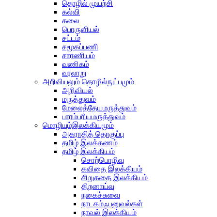
தொழில் முயற்சி
கல்வி
கலை
பொருளியல்
சட்டம்
சமூகப்பணி
சாரணியம்
வணிகம்
வரலாறு
அறிவியலும் தொழில்நுட்பமும்
அறிவியல்
மருத்துவம்
மேலைத்தேயமருத்துவம்
பாரம்பரியமருத்துவம்
மொழியும்இலக்கியமும்
அகராதித் தொகுப்பு
தமிழ் இலக்கணம்
தமிழ் இலக்கியம்
சொற்பொழிவு
கவிதை இலக்கியம்
சிறுகதை இலக்கியம்
திறனாய்வு
நகைச்சுவை
நாடகம்ஃபனுவல்கள்
நாவல் இலக்கியம்