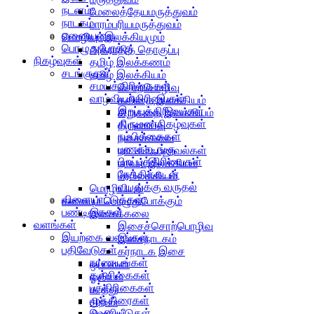
நடனம்
மேலைத்தேயமருத்துவம்
நாடகம்
பாரம்பரியமருத்துவம்
ஏனையவை
மொழியும்இலக்கியமும்
பொழுதுபோக்கு
அகராதித் தொகுப்பு
நிகழ்வுகள்
தமிழ் இலக்கணம்
சடங்குகள்
தமிழ் இலக்கியம்
சமயக்கிரிகைகள்
சொற்பொழிவு
வாழ்வியற்கிரியைகள்
கவிதை இலக்கியம்
இறப்புக்கிரியைகள்
சிறுகதை இலக்கியம்
திருமணநிகழ்வுகள்
திறனாய்வு
நம்பிக்கைகள்
நகைச்சுவை
பணச்சடங்கு
நாடகம்ஃபனுவல்கள்
பிறப்புக்கிரியைகள்
நாவல் இலக்கியம்
நேத்திக்கடன்
மரபிலக்கியம்
வயதுக்கு வருதல்
மொழியியல்
விளையாட்டுக்கள்
கலையும் பொழுதுபோக்கும்
பண்டிகைகள்
இசைக்கலை
வளங்கள்
இசைச்சொற்பொழிவு
இயற்கை வளங்கள்
இசைநாடகம்
பதிவேடுகள்
கர்நாடக இசை
நாணயங்கள்
ஒப்பனை
சஞ்சிகைகள்
ஓவியம்
பத்திரிகைகள்
கூத்து
முத்திரைகள்
சிற்பம்
வெளியீடுகள்