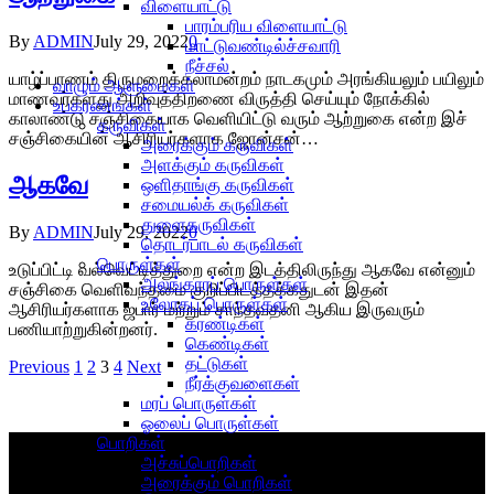
விளையாட்டு
பாரம்பரிய விளையாட்டு
By
ADMIN
July 29, 2022
0
மாட்டுவண்டில்ச்சவாரி
நீச்சல்
யாழ்ப்பாணம் திருமறைக்கலாமன்றம் நாடகமும் அரங்கியலும் பயிலும்
வாழும் ஆளுமைகள்
மாணவர்களது அறிவுத்திறணை விருத்தி செய்யும் நோக்கில்
உபகரணங்கள்
காலாண்டு சஞ்சிகையாக வெளியிட்டு வரும் ஆற்றுகை என்ற இச்
கருவிகள்
சஞ்சிகையின் ஆசிரியர்களாக ஜோன்சன்…
அரைக்கும் கருவிகள்
அளக்கும் கருவிகள்
ஆகவே
ஒளிதாங்கு கருவிகள்
சமையல்க் கருவிகள்
துளைகருவிகள்
By
ADMIN
July 29, 2022
0
தொடர்பாடல் கருவிகள்
பொருள்கள்
உடுப்பிட்டி வல்வெட்டித்துறை என்ற இடத்திலிருந்து ஆகவே என்னும்
அலங்காரப் பொருள்கள்
சஞ்சிகை வெளிவந்தமை குறிப்பிடத்தக்கதுடன் இதன்
உலோகப் பொருள்கள்
ஆசிரியர்களாக ஜபார் மற்றும் சாந்தவதனி ஆகிய இருவரும்
கரண்டிகள்
பணியாற்றுகின்றனர்.
கெண்டிகள்
தட்டுகள்
Previous
1
2
3
4
Next
நீர்க்குவளைகள்
மரப் பொருள்கள்
ஓலைப் பொருள்கள்
பொறிகள்
அச்சுப்பொறிகள்
அரைக்கும் பொறிகள்