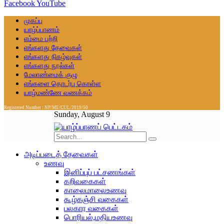
Facebook
YouTube
முகப்பு
யாழ்ப்பாணம்
எம்மை பற்றி
எங்களது தேவைகள்
எங்களது நிகழ்வுகள்
எங்களது நூல்கள்
மேலாண்மைக் குழு
எங்களை தொடர்பு கொள்ள
யாழ்மண்ணே வணக்கம்
Registered Number : NP/ME/CUL/2019/50
Sunday, August 9
அடிப்படைத் தேவைகள்
உணவு
இனிப்புப் பட்சணங்கள்
கறிவகைகள்
காலைமாலைஉணவு
கூழ்கஞ்சி வகைகள்
பலகார வகைகள்
பொரியல்,மதியஉணவு