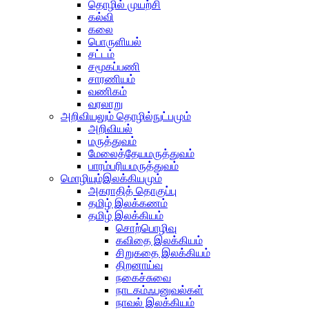
தொழில் முயற்சி
கல்வி
கலை
பொருளியல்
சட்டம்
சமூகப்பணி
சாரணியம்
வணிகம்
வரலாறு
அறிவியலும் தொழில்நுட்பமும்
அறிவியல்
மருத்துவம்
மேலைத்தேயமருத்துவம்
பாரம்பரியமருத்துவம்
மொழியும்இலக்கியமும்
அகராதித் தொகுப்பு
தமிழ் இலக்கணம்
தமிழ் இலக்கியம்
சொற்பொழிவு
கவிதை இலக்கியம்
சிறுகதை இலக்கியம்
திறனாய்வு
நகைச்சுவை
நாடகம்ஃபனுவல்கள்
நாவல் இலக்கியம்