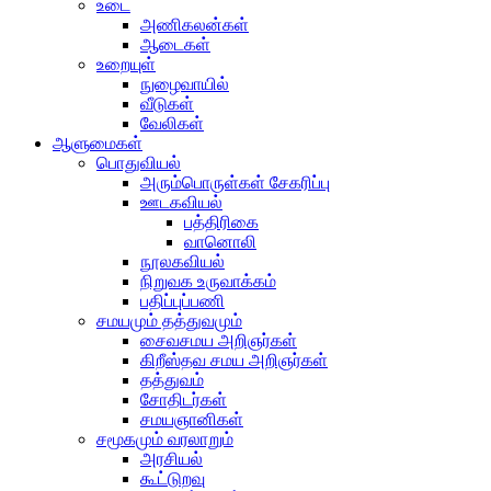
உடை
அணிகலன்கள்
ஆடைகள்
உறையுள்
நுழைவாயில்
வீடுகள்
வேலிகள்
ஆளுமைகள்
பொதுவியல்
அரும்பொருள்கள் சேகரிப்பு
ஊடகவியல்
பத்திரிகை
வானொலி
நூலகவியல்
நிறுவக உருவாக்கம்
பதிப்புப்பணி
சமயமும் தத்துவமும்
சைவசமய அறிஞர்கள்
கிறீஸ்தவ சமய அறிஞர்கள்
தத்துவம்
சோதிடர்கள்
சமயஞானிகள்
சமூகமும் வரலாறும்
அரசியல்
கூட்டுறவு