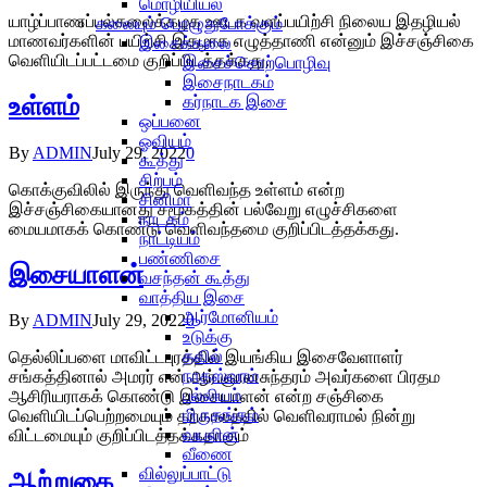
மொழியியல்
யாழ்ப்பாணப்பல்கலைக்கழக ஊடக வளப்பயிற்சி நிலைய இதழியல்
கலையும் பொழுதுபோக்கும்
மாணவர்களின் பயிற்சி இதழாக எழுத்தாணி என்னும் இச்சஞ்சிகை
இசைக்கலை
வெளியிடப்பட்டமை குறிப்பிடத்தக்கது.
இசைச்சொற்பொழிவு
இசைநாடகம்
உள்ளம்
கர்நாடக இசை
ஒப்பனை
ஓவியம்
By
ADMIN
July 29, 2022
0
கூத்து
சிற்பம்
கொக்குவிலில் இருந்து வெளிவந்த உள்ளம் என்ற
சினிமா
இச்சஞ்சிகையானது சமூகத்தின் பல்வேறு எழுச்சிகளை
நாடகம்
மையமாகக் கொண்டு வெளிவந்தமை குறிப்பிடத்தக்கது.
நாட்டியம்
பண்ணிசை
இசையாளன்
வசந்தன் கூத்து
வாத்திய இசை
ஆர்மோனியம்
By
ADMIN
July 29, 2022
0
உடுக்கு
தவில்
தெல்லிப்பளை மாவிட்டபுரத்தில் இயங்கிய இசைவேளாளர்
நாதஸ்வரம்
சங்கத்தினால் அமரர் என்.ஆர்.ஞானசுந்தரம் அவர்களை பிரதம
பல்லியம்
ஆசிரியராகக் கொண்டு இசையாளன் என்ற சஞ்சிகை
மிருதங்கம்
வெளியிடப்பெற்றமையும் தற்காலத்தில் வெளிவராமல் நின்று
வயலின்
விட்டமையும் குறிப்பிடத்தக்கதாகும்
வீணை
வில்லுப்பாட்டு
ஆற்றுகை