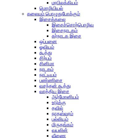
மரபிலக்கியம்
மொழியியல்
கலையும் பொழுதுபோக்கும்
இசைக்கலை
இசைச்சொற்பொழிவு
இசைநாடகம்
கர்நாடக இசை
ஒப்பனை
ஓவியம்
கூத்து
சிற்பம்
சினிமா
நாடகம்
நாட்டியம்
பண்ணிசை
வசந்தன் கூத்து
வாத்திய இசை
ஆர்மோனியம்
உடுக்கு
தவில்
நாதஸ்வரம்
பல்லியம்
மிருதங்கம்
வயலின்
வீணை