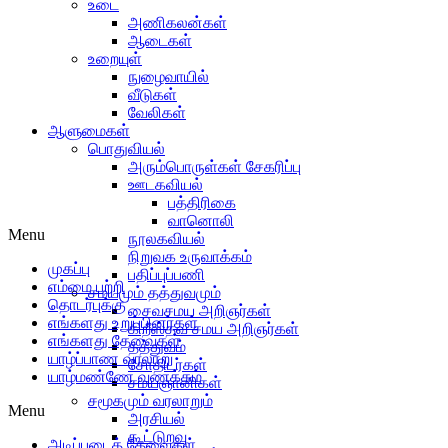
உடை
அணிகலன்கள்
ஆடைகள்
உறையுள்
நுழைவாயில்
வீடுகள்
வேலிகள்
ஆளுமைகள்
பொதுவியல்
அரும்பொருள்கள் சேகரிப்பு
ஊடகவியல்
பத்திரிகை
வானொலி
Menu
நூலகவியல்
நிறுவக உருவாக்கம்
முகப்பு
பதிப்புப்பணி
எம்மை பற்றி
சமயமும் தத்துவமும்
தொடர்புக்கு
சைவசமய அறிஞர்கள்
எங்களது உறுப்பினர்கள்
கிறீஸ்தவ சமய அறிஞர்கள்
எங்களது தேவைகள்
தத்துவம்
யாழ்ப்பாண வரலாறு
சோதிடர்கள்
யாழ்மண்ணே வணக்கம்
சமயஞானிகள்
சமூகமும் வரலாறும்
Menu
அரசியல்
கூட்டுறவு
அடிப்படைத் தேவைகள்