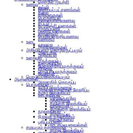
தொழில் முயற்சி
உணவு
கல்வி
இனிப்புப் பட்சணங்கள்
கலை
கறிவகைகள்
பொருளியல்
காலைமாலைஉணவு
சட்டம்
கூழ்கஞ்சி வகைகள்
சமூகப்பணி
பலகார வகைகள்
சாரணியம்
பொரியல்,மதியஉணவு
வணிகம்
உடை
வரலாறு
அணிகலன்கள்
அறிவியலும் தொழில்நுட்பமும்
ஆடைகள்
அறிவியல்
உறையுள்
மருத்துவம்
நுழைவாயில்
மேலைத்தேயமருத்துவம்
வீடுகள்
பாரம்பரியமருத்துவம்
வேலிகள்
மொழியும்இலக்கியமும்
ஆளுமைகள்
அகராதித் தொகுப்பு
பொதுவியல்
தமிழ் இலக்கணம்
அரும்பொருள்கள் சேகரிப்பு
தமிழ் இலக்கியம்
ஊடகவியல்
சொற்பொழிவு
பத்திரிகை
கவிதை இலக்கியம்
வானொலி
சிறுகதை இலக்கியம்
நூலகவியல்
திறனாய்வு
நிறுவக உருவாக்கம்
நகைச்சுவை
பதிப்புப்பணி
நாடகம்ஃபனுவல்கள்
சமயமும் தத்துவமும்
நாவல் இலக்கியம்
சைவசமய அறிஞர்கள்