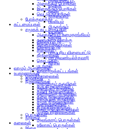
ஆர்மோனியம்
அரைக்கும் பொறிகள்
உடுக்கு
இறைக்கும் பொறிகள்
தவில்
வெட்டும்பொறிகள்
நாதஸ்வரம்
போக்குவரத்து
பல்லியம்
கட்டமைப்புகள்
மிருதங்கம்
சமூகக் கட்டமைப்புகள்
வயலின்
ஆவுரஞ்சியும் சுமைதாங்கியும்
வீணை
கலங்கரை விளக்கு
வில்லுப்பாட்டு
நினைவுச்சுவடுகள்
விளையாட்டு
சிலைகள்
பாரம்பரிய விளையாட்டு
நீர்நிலைகள்
மாட்டுவண்டில்ச்சவாரி
தொட்டிகள்
நீச்சல்
மடங்கள்
வாழும் ஆளுமைகள்
வரலாற்றுக்கட்டடங்கள்
உபகரணங்கள்
தொழிற்சாலைகள்
கருவிகள்
நிறுவனங்கள்
அரைக்கும் கருவிகள்
சமயநிறுவனங்கள்
அளக்கும் கருவிகள்
கல்வி நிறுவனங்கள்
ஒளிதாங்கு கருவிகள்
கலை நிறுவனங்கள்
சமையல்க் கருவிகள்
சமூக நிறுவனங்கள்
துளைகருவிகள்
சிறுவர்இல்லங்கள்
தொடர்பாடல் கருவிகள்
முதியோர்இல்லங்கள்
பொருள்கள்
நூலகம்
அலங்காரப் பொருள்கள்
கலைகள்
உலோகப் பொருள்கள்
இசை