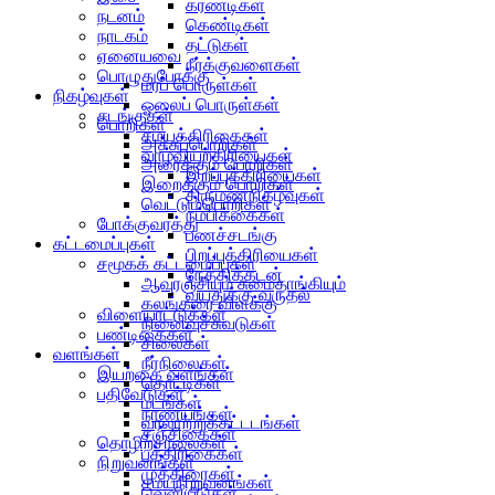
கரண்டிகள்
நடனம்
கெண்டிகள்
நாடகம்
தட்டுகள்
ஏனையவை
நீர்க்குவளைகள்
பொழுதுபோக்கு
மரப் பொருள்கள்
நிகழ்வுகள்
ஓலைப் பொருள்கள்
சடங்குகள்
பொறிகள்
சமயக்கிரிகைகள்
அச்சுப்பொறிகள்
வாழ்வியற்கிரியைகள்
அரைக்கும் பொறிகள்
இறப்புக்கிரியைகள்
இறைக்கும் பொறிகள்
திருமணநிகழ்வுகள்
வெட்டும்பொறிகள்
நம்பிக்கைகள்
போக்குவரத்து
பணச்சடங்கு
கட்டமைப்புகள்
பிறப்புக்கிரியைகள்
சமூகக் கட்டமைப்புகள்
நேத்திக்கடன்
ஆவுரஞ்சியும் சுமைதாங்கியும்
வயதுக்கு வருதல்
கலங்கரை விளக்கு
விளையாட்டுக்கள்
நினைவுச்சுவடுகள்
பண்டிகைகள்
சிலைகள்
வளங்கள்
நீர்நிலைகள்
இயற்கை வளங்கள்
தொட்டிகள்
பதிவேடுகள்
மடங்கள்
நாணயங்கள்
வரலாற்றுக்கட்டடங்கள்
சஞ்சிகைகள்
தொழிற்சாலைகள்
பத்திரிகைகள்
நிறுவனங்கள்
முத்திரைகள்
சமயநிறுவனங்கள்
வெளியீடுகள்