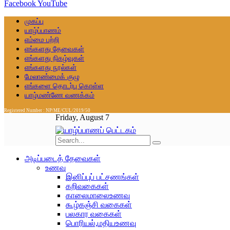
Facebook
YouTube
முகப்பு
யாழ்ப்பாணம்
எம்மை பற்றி
எங்களது தேவைகள்
எங்களது நிகழ்வுகள்
எங்களது நூல்கள்
மேலாண்மைக் குழு
எங்களை தொடர்பு கொள்ள
யாழ்மண்ணே வணக்கம்
Registered Number : NP/ME/CUL/2019/50
Friday, August 7
அடிப்படைத் தேவைகள்
உணவு
இனிப்புப் பட்சணங்கள்
கறிவகைகள்
காலைமாலைஉணவு
கூழ்கஞ்சி வகைகள்
பலகார வகைகள்
பொரியல்,மதியஉணவு