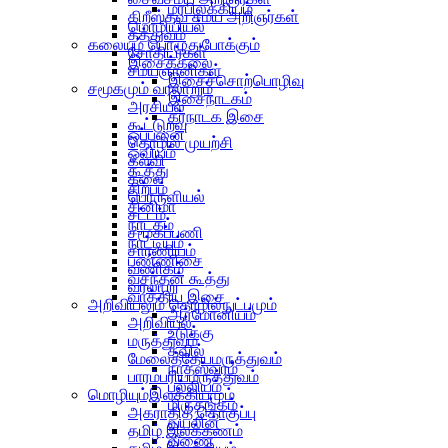
மரபிலக்கியம்
கிறீஸ்தவ சமய அறிஞர்கள்
மொழியியல்
தத்துவம்
கலையும் பொழுதுபோக்கும்
சோதிடர்கள்
இசைக்கலை
சமயஞானிகள்
இசைச்சொற்பொழிவு
சமூகமும் வரலாறும்
இசைநாடகம்
அரசியல்
கர்நாடக இசை
கூட்டுறவு
ஒப்பனை
தொழில் முயற்சி
ஓவியம்
கல்வி
கூத்து
கலை
சிற்பம்
பொருளியல்
சினிமா
சட்டம்
நாடகம்
சமூகப்பணி
நாட்டியம்
சாரணியம்
பண்ணிசை
வணிகம்
வசந்தன் கூத்து
வரலாறு
வாத்திய இசை
அறிவியலும் தொழில்நுட்பமும்
ஆர்மோனியம்
அறிவியல்
உடுக்கு
மருத்துவம்
தவில்
மேலைத்தேயமருத்துவம்
நாதஸ்வரம்
பாரம்பரியமருத்துவம்
பல்லியம்
மொழியும்இலக்கியமும்
மிருதங்கம்
அகராதித் தொகுப்பு
வயலின்
தமிழ் இலக்கணம்
வீணை