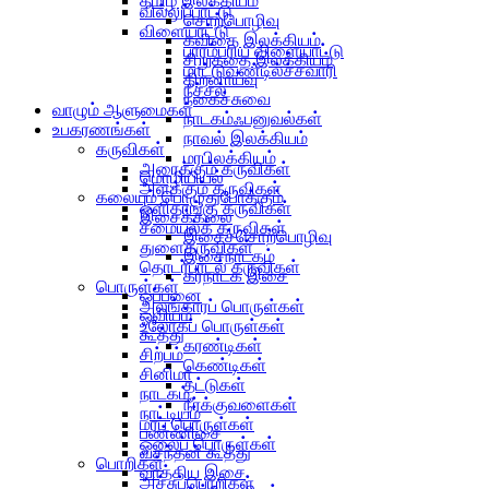
தமிழ் இலக்கியம்
வில்லுப்பாட்டு
சொற்பொழிவு
விளையாட்டு
கவிதை இலக்கியம்
பாரம்பரிய விளையாட்டு
சிறுகதை இலக்கியம்
மாட்டுவண்டில்ச்சவாரி
திறனாய்வு
நீச்சல்
நகைச்சுவை
வாழும் ஆளுமைகள்
நாடகம்ஃபனுவல்கள்
உபகரணங்கள்
நாவல் இலக்கியம்
கருவிகள்
மரபிலக்கியம்
அரைக்கும் கருவிகள்
மொழியியல்
அளக்கும் கருவிகள்
கலையும் பொழுதுபோக்கும்
ஒளிதாங்கு கருவிகள்
இசைக்கலை
சமையல்க் கருவிகள்
இசைச்சொற்பொழிவு
துளைகருவிகள்
இசைநாடகம்
தொடர்பாடல் கருவிகள்
கர்நாடக இசை
பொருள்கள்
ஒப்பனை
அலங்காரப் பொருள்கள்
ஓவியம்
உலோகப் பொருள்கள்
கூத்து
கரண்டிகள்
சிற்பம்
கெண்டிகள்
சினிமா
தட்டுகள்
நாடகம்
நீர்க்குவளைகள்
நாட்டியம்
மரப் பொருள்கள்
பண்ணிசை
ஓலைப் பொருள்கள்
வசந்தன் கூத்து
பொறிகள்
வாத்திய இசை
அச்சுப்பொறிகள்